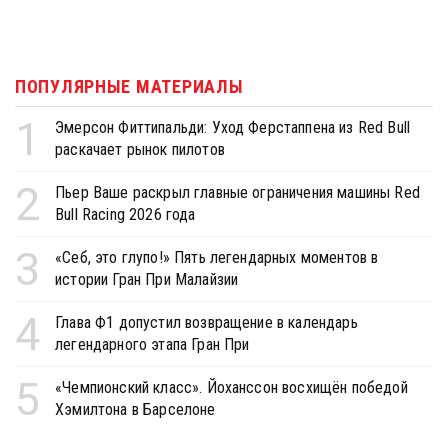
ПОПУЛЯРНЫЕ МАТЕРИАЛЫ
1
Эмерсон Фиттипальди: Уход Ферстаппена из Red Bull
раскачает рынок пилотов
2
Пьер Ваше раскрыл главные ограничения машины Red
Bull Racing 2026 года
3
«Себ, это глупо!» Пять легендарных моментов в
истории Гран При Малайзии
4
Глава Ф1 допустил возвращение в календарь
легендарного этапа Гран При
5
«Чемпионский класс». Йоханссон восхищён победой
Хэмилтона в Барселоне