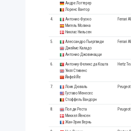
Андре Лоттерер
Лоренс Вантор
4.
Антонио Фуоко
Ferrari 
Мигель Молина
Никлас Нильсен
5.
Алессандро Пьергвиди
Ferrari 
Джеймс Каладо
Антонио Джовинацци
6.
Антониу Феликс да Кошта
Hertz T
Уилл Стивенс
Йифей Йе
7.
Лоик Дюваль
Peugeot 
Густаво Менесес
Стоффель Вандорн
8.
Пол ди Реста
Peugeot 
Миккел Йенсен
Жан-Эрик Вернь