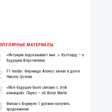
ОПУЛЯРНЫЕ МАТЕРИАЛЫ
1
«Интуиция подсказывает мне...»: Култхард — о
будущем Ферстаппена
2
F1-Insider: Фернандо Алонсо загнал в долги
Николу Цолова
3
«Моё будущее было связано с этой
командой»: Перес — об Aston Martin
4
Фильм о Формуле 1 должен получить
продолжение