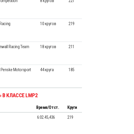
Competition
8 кругов
221
 Racing
10 кругов
219
nwall Racing Team
18 кругов
211
 Penske Motorsport
44 круга
185
» В КЛАССЕ LMP2
Время/Отст.
Круги
6:02.45,436
219