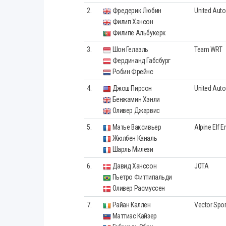
2.
Фредерик Любин
United Auto
Филип Хансон
Филипе Альбукерк
3.
Шон Гелаэль
Team WRT
Фердинанд Габсбург
Робин Фрейнс
4.
Джош Пирсон
United Auto
Бенжамин Хэнли
Оливер Джарвис
5.
Матье Ваксивьер
Alpine Elf 
Жюлбен Каналь
Шарль Милези
6.
Давид Ханссон
JOTA
Пьетро Фиттипальди
Оливер Расмуссен
7.
Райан Каллен
Vector Spor
Маттиас Кайзер