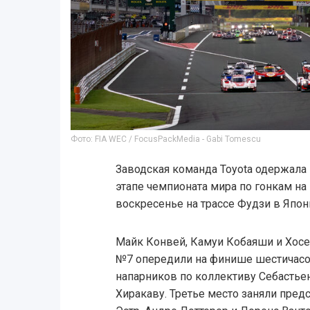
Фото: FIA WEC / FocusPackMedia - Gabi Tomescu
Заводская команда Toyota одержала
этапе чемпионата мира по гонкам н
воскресенье на трассе Фудзи в Япон
Майк Конвей, Камуи Кобаяши и Хосе
№7 опередили на финише шестичасов
напарников по коллективу Себастьен
Хиракаву. Третье место заняли пред