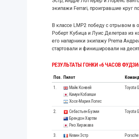
Эстр, Андре Лоттерер и Лоренс Вант
экипажи Ferrari, проигравшие круг п
В классе LMP2 победу с отрывом в 
Роберт Кубица и Луис Делетраз из 
его напарники экипажу Prema Андре
стартовали и финишировали на десят
РЕЗУЛЬТАТЫ ГОНКИ «6 ЧАСОВ ФУДЗИ
Поз.
Пилот
Коман
1.
Майк Конвей
Toyota 
Камуи Кобаяши
Хосе-Мария Лопес
2.
Себастьен Буэми
Toyota 
Брендон Хартли
Рио Хиракава
3.
Кевин Эстр
Porsche