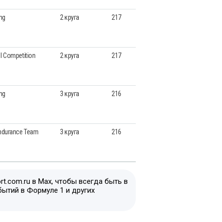
ng
2 круга
217
ol Competition
2 круга
217
ng
3 круга
216
Endurance Team
3 круга
216
t.com.ru в Max, чтобы всегда быть в
бытий в Формуле 1 и других