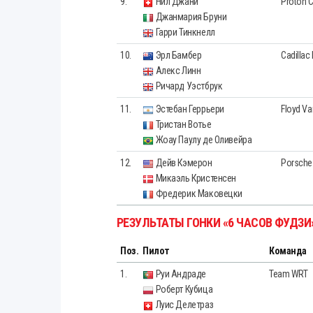
9.
Нил Джани
Proton 
Джанмария Бруни
Гарри Тинкнелл
10.
Эрл Бамбер
Cadillac
Алекс Линн
Ричард Уэстбрук
11.
Эстебан Геррьери
Floyd Va
Тристан Вотье
Жоау Паулу де Оливейра
12.
Дейв Кэмерон
Porsche
Микаэль Кристенсен
Фредерик Маковецки
РЕЗУЛЬТАТЫ ГОНКИ «6 ЧАСОВ ФУДЗИ
Поз.
Пилот
Команда
1.
Руи Андраде
Team WRT
Роберт Кубица
Луис Делетраз