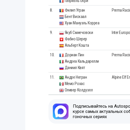
Габриэль Обри
8.
Филип Угран
Prema Raci
Бент Вискаал
Хуан Мануэль Корреа
9.
Якуб Смиечовски
Inter Europ
Фабио Шерер
Альберт Кошта
10.
Дориан Пин
Prema Raci
Андреа Кальдарелли
Даниил Квят
11.
Андре Негран
Alpine Elf 
Мемо Рохас
Оливер Колдуэлл
Подписывайтесь на Autospor
курсе самых актуальных со
гоночных сериях