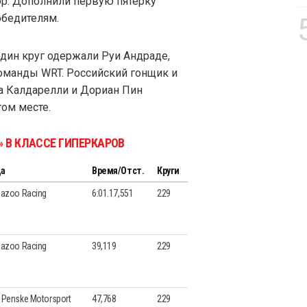
ор. Дополнили первую пятерку
обедителям.
один круг одержали Руи Андраде,
команды WRT. Российский гонщик и
а Калдарелли и Дориан Пин
ом месте.
» В КЛАССЕ ГИПЕРКАРОВ
да
Время/Отст.
Круги
Gazoo Racing
6:01.17,551
229
Gazoo Racing
39,119
229
 Penske Motorsport
47,768
229