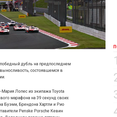
П
 победный дубль на предпоследнем
а выносливость, состоявшемся в
ии.
-Мария Лопес из экипажа Toyota
ого марафона на 39 секунд своих
а Буэми, Брендона Хартли и Рио
ставители Penske Porsche Кевин