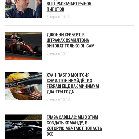
BULL РАСКАЧАЕТ РЫНОК
ПИЛОТОВ
Вчера в 14:12
ДЖОННИ ХЕРБЕРТ: В
ШТРАФАХ ХЭМИЛТОНА
ВИНОВАТ ТОЛЬКО ОН САМ
Вчера в 13:14
ХУАН-ПАБЛО МОНТОЙЯ:
ХЭМИЛТОН НЕ УЙДЁТ ИЗ
FERRARI ЕЩЁ КАК МИНИМУМ
ДВА-ТРИ ГОДА
Вчера в 12:18
ГЛАВА CADILLAC: МЫ ХОТИМ
СОЗДАТЬ КОМАНДУ, В
КОТОРУЮ МЕЧТАЮТ ПОПАСТЬ
ВСЕ