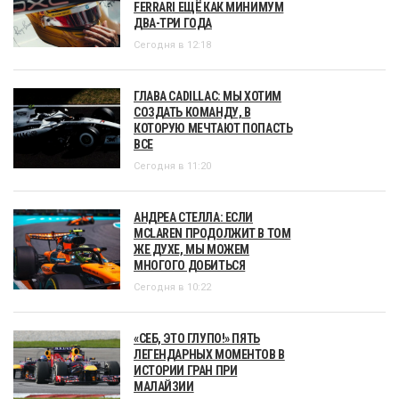
FERRARI ЕЩЁ КАК МИНИМУМ
ДВА-ТРИ ГОДА
Сегодня в 12:18
ГЛАВА CADILLAC: МЫ ХОТИМ
СОЗДАТЬ КОМАНДУ, В
КОТОРУЮ МЕЧТАЮТ ПОПАСТЬ
ВСЕ
Сегодня в 11:20
АНДРЕА СТЕЛЛА: ЕСЛИ
MCLAREN ПРОДОЛЖИТ В ТОМ
ЖЕ ДУХЕ, МЫ МОЖЕМ
МНОГОГО ДОБИТЬСЯ
Сегодня в 10:22
«СЕБ, ЭТО ГЛУПО!» ПЯТЬ
ЛЕГЕНДАРНЫХ МОМЕНТОВ В
ИСТОРИИ ГРАН ПРИ
МАЛАЙЗИИ