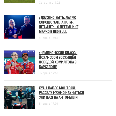
Сегодня в 9:02
«ДОЛЖНО БЫТЬ, ЛАГРЮ
ХОРОШО ЗАПЛАТИЛИ».
ШТАЙНЕР – О ПРЕЕМНИКЕ
МАРКО В RED BULL
Вчера в 18:55
«ЧЕМПИОНСКИЙ КЛАСС».
ЙОХАНССОН ВОСХИЩЁН
ПОБЕДОЙ ХЭМИЛТОНА В
БАРСЕЛОНЕ
Вчера в 17:58
ХУАН-ПАБЛО МОНТОЙЯ:
РАССЕЛУ НУЖНО НАУЧИТЬСЯ
ЗЛИТЬСЯ НА АНТОНЕЛЛИ
Вчера в 17:01