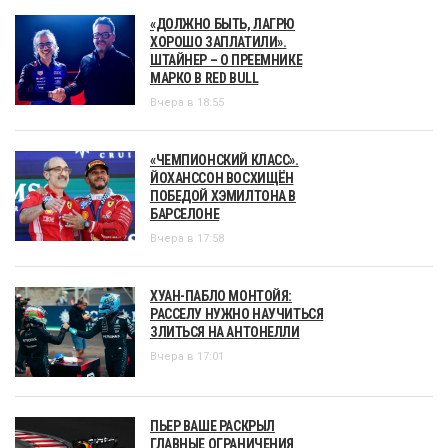
«ДОЛЖНО БЫТЬ, ЛАГРЮ
ХОРОШО ЗАПЛАТИЛИ».
ШТАЙНЕР – О ПРЕЕМНИКЕ
МАРКО В RED BULL
Вчера в 18:55
«ЧЕМПИОНСКИЙ КЛАСС».
ЙОХАНССОН ВОСХИЩЁН
ПОБЕДОЙ ХЭМИЛТОНА В
БАРСЕЛОНЕ
Вчера в 17:58
ХУАН-ПАБЛО МОНТОЙЯ:
РАССЕЛУ НУЖНО НАУЧИТЬСЯ
ЗЛИТЬСЯ НА АНТОНЕЛЛИ
Вчера в 17:01
ПЬЕР ВАШЕ РАСКРЫЛ
ГЛАВНЫЕ ОГРАНИЧЕНИЯ