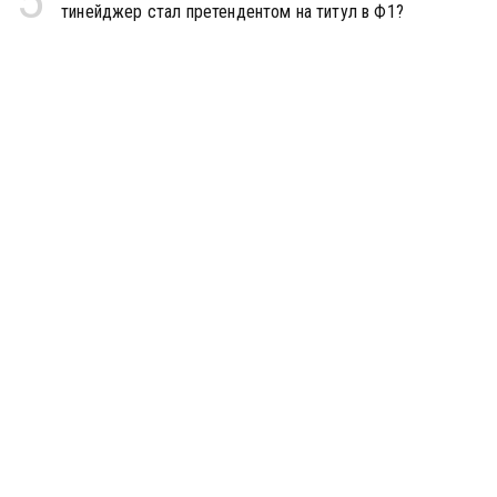
5
тинейджер стал претендентом на титул в Ф1?