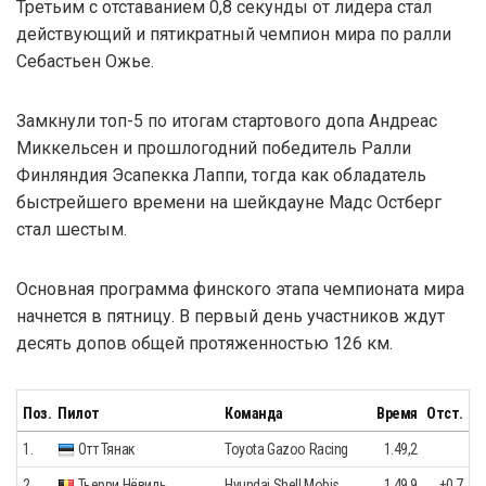
Третьим с отставанием 0,8 секунды от лидера стал
действующий и пятикратный чемпион мира по ралли
Себастьен Ожье.
Замкнули топ-5 по итогам стартового допа Андреас
Миккельсен и прошлогодний победитель Ралли
Финляндия Эсапекка Лаппи, тогда как обладатель
быстрейшего времени на шейкдауне Мадс Остберг
стал шестым.
Основная программа финского этапа чемпионата мира
начнется в пятницу. В первый день участников ждут
десять допов общей протяженностью 126 км.
Поз.
Пилот
Команда
Время
Отст.
1.
Отт Тянак
Toyota Gazoo Racing
1.49,2
2.
Тьерри Нёвиль
Hyundai Shell Mobis
1.49,9
+0,7