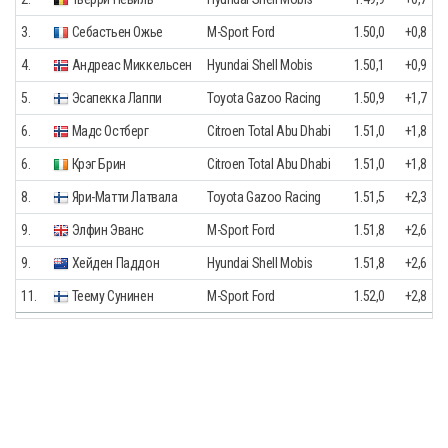
3.
Себастьен Ожье
M-Sport Ford
1.50,0
+0,8
4.
Андреас Миккельсен
Hyundai Shell Mobis
1.50,1
+0,9
5.
Эсапекка Лаппи
Toyota Gazoo Racing
1.50,9
+1,7
6.
Мадс Остберг
Citroen Total Abu Dhabi
1.51,0
+1,8
6.
Крэг Брин
Citroen Total Abu Dhabi
1.51,0
+1,8
8.
Яри-Матти Латвала
Toyota Gazoo Racing
1.51,5
+2,3
9.
Элфин Эванс
M-Sport Ford
1.51,8
+2,6
9.
Хейден Паддон
Hyundai Shell Mobis
1.51,8
+2,6
11.
Теему Сунинен
M-Sport Ford
1.52,0
+2,8