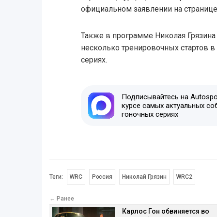
официальном заявлении на странице
Также в программе Николая Грязина 
несколько тренировочных стартов в
сериях.
Подписывайтесь на Autospor
курсе самых актуальных со
гоночных сериях
Теги:
WRC
Россия
Николай Грязин
WRC2
← Ранее
Карлос Гон обвиняется во