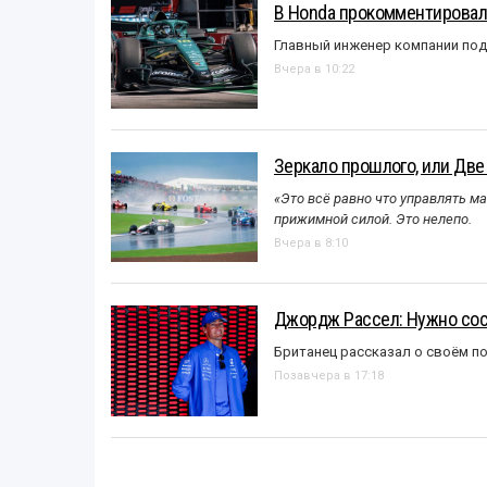
В Honda прокомментировали
Главный инженер компании под
Вчера в 10:22
Зеркало прошлого, или Две
«Это всё равно что управлять м
прижимной силой. Это нелепо.
Вчера в 8:10
Джордж Рассел: Нужно сос
Британец рассказал о своём п
Позавчера в 17:18