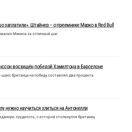
о заплатили». Штайнер – о преемнике Марко в Red Bull
валил Мекиса за отличный шаг
анссон восхищён победой Хэмилтона в Барселоне
 шанс британца на победу составлял два процента
лу нужно научиться злиться на Антонелли
данную трудность, с которой столкнулся британец