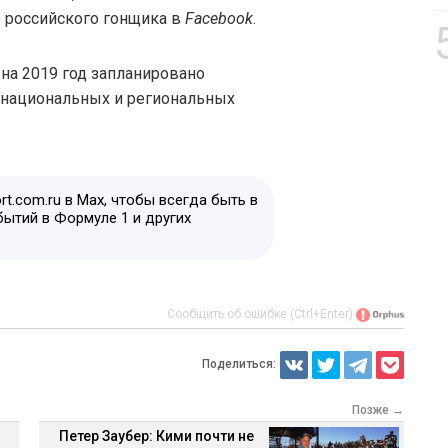
 российского гонщика в
Facebook
.
на 2019 год запланировано
 национальных и региональных
t.com.ru в Max, чтобы всегда быть в
бытий в Формуле 1 и других
Сообщить об ошибке (Ctrl+Enter)
Поделиться:
Позже →
Петер Заубер: Кими почти не