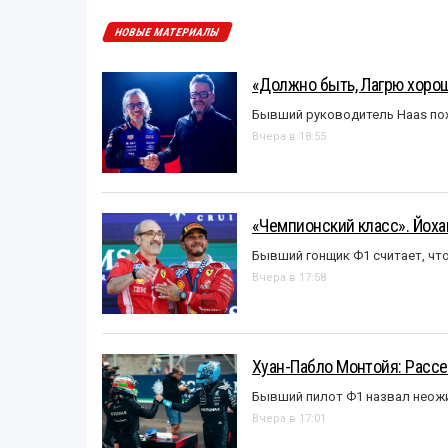
НОВЫЕ МАТЕРИАЛЫ
«Должно быть, Лагрю хорош
Бывший руководитель Haas пох
Вчера в 18:55
«Чемпионский класс». Йох
Бывший гонщик Ф1 считает, что
Вчера в 17:58
Хуан-Пабло Монтойя: Рассе
Бывший пилот Ф1 назвал неожи
Вчера в 17:01