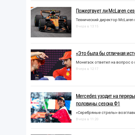
Пожертвует ли McLaren се
Технический директор McLaren
Вчера в 13:15
«Это была бы отличная исто
Монегаск ответил на вопрос о
Вчера в 12:17
Mercedes уходит на перер
половины сезона Ф1
«Серебряные стрелы» возглави
Вчера в 11:20