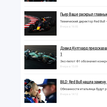
Пьер Ваше раскрыл главные
Технический директор Red Bull 
Вчера в 16:05
Дэвид Култхард предсказал
1
Экс-пилот Ф1 обозначил конкр
Вчера в 15:09
BILD: Red Bull нашла замен
Обязанности итальянца будут 
Вчера в 14:12