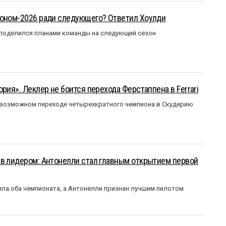
зоном-2026 ради следующего? Ответил Хоулди
 поделился планами команды на следующий сезон
рия». Леклер не боится перехода Ферстаппена в Ferrari
 возможном переходе четырехкратного чемпиона в Скудерию
ыв лидером: Антонелли стал главным открытием первой
ла оба чемпионата, а Антонелли признан лучшим пилотом