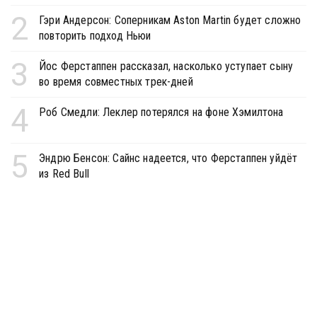
2
Гэри Андерсон: Соперникам Aston Martin будет сложно
повторить подход Ньюи
3
Йос Ферстаппен рассказал, насколько уступает сыну
во время совместных трек-дней
4
Роб Смедли: Леклер потерялся на фоне Хэмилтона
5
Эндрю Бенсон: Сайнс надеется, что Ферстаппен уйдёт
из Red Bull