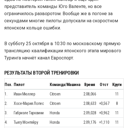
представитель команды Юго Валенте, но все
ограничилось разворотом. Вообще же в погоне за
секундами многие пилоты допускали на скоростном
японском кольце ошибки.
В субботу 25 октября в 10:30 по московскому прямую
трансляцию квалификации японского этапа мирового
Туринга начнёт канал Евроспорт.
РЕЗУЛЬТАТЫ ВТОРОЙ ТРЕНИРОВКИ
Поз.
Пилот
Команда/Машина
Время
Отст
Круги
1.
Иван Мюллер
Citroen
2.08,066
11
2.
Хосе-Мария Лопес
Citroen
2.08,633
+0,567
8
3.
Габриэле Тарквини
Honda
2.09,028
+0,962
11
4.
Тьягу Монтейру
Honda
2.09,176
+1,110
11