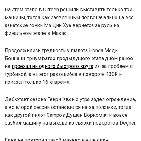
На этом этапе в Citroen решили выставить только три
машины, тогда как заявленный первоначально на все
азиатские гонки Ма Цин Хуа вернется за руль на
финальном этапе в Макао.
Продолжились трудности у пмлота Honda Меди
Беннани: триумфатор предыдущего этапа днём ранее
не
проехал ни одного быстрого круга
из-за проблем с
турбиной, а на этот раз ошибся в повороте 130R и
показал только 16-е время.
Дебютант сезона Генри Квон с утра задел ограждение,
а во второй сессии остановился из-за поломки, тогда
как другой пилот Campos Душан Боркомич и вовсе
разбил машину на выходе из связки поворотов Degner.
Едва не повторил такой манёвр и еще один