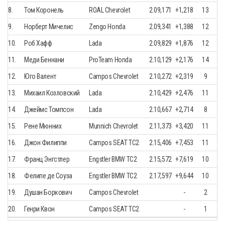
8.
Том Коронель
ROAL Chevrolet
2.09,171
+1,218
13
9.
Норберт Мичелис
Zengo Honda
2.09,341
+1,388
12
10.
Роб Хафф
Lada
2.09,829
+1,876
12
11.
Меди Беннани
ProTeam Honda
2.10,129
+2,176
14
12.
Юго Валент
Campos Chevrolet
2.10,272
+2,319
9
13.
Михаил Козловский
Lada
2.10,429
+2,476
11
14.
Джеймс Томпсон
Lada
2.10,667
+2,714
8
15.
Рене Мюнних
Munnich Chevrolet
2.11,373
+3,420
11
16.
Джон Филиппи
Campos SEAT TC2
2.15,406
+7,453
11
17.
Франц Энгстлер
Engstler BMW TC2
2.15,572
+7,619
10
18.
Фелипе де Соуза
Engstler BMW TC2
2.17,597
+9,644
10
19.
Душан Боркович
Campos Chevrolet
-
2
20.
Генри Квон
Campos SEAT TC2
-
1