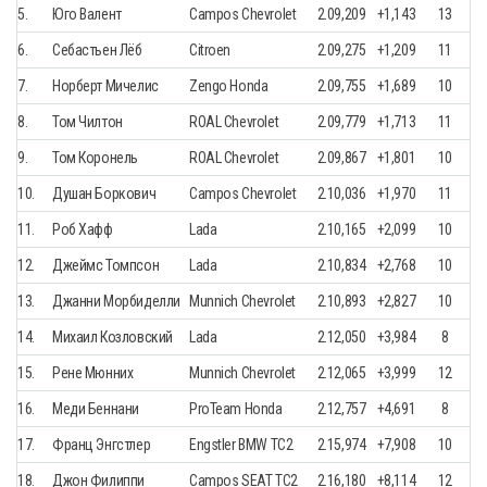
5.
Юго Валент
Campos Chevrolet
2.09,209
+1,143
13
6.
Себастьен Лёб
Citroen
2.09,275
+1,209
11
7.
Норберт Мичелис
Zengo Honda
2.09,755
+1,689
10
8.
Том Чилтон
ROAL Chevrolet
2.09,779
+1,713
11
9.
Том Коронель
ROAL Chevrolet
2.09,867
+1,801
10
10.
Душан Боркович
Campos Chevrolet
2.10,036
+1,970
11
11.
Роб Хафф
Lada
2.10,165
+2,099
10
12.
Джеймс Томпсон
Lada
2.10,834
+2,768
10
13.
Джанни Морбиделли
Munnich Chevrolet
2.10,893
+2,827
10
14.
Михаил Козловский
Lada
2.12,050
+3,984
8
15.
Рене Мюнних
Munnich Chevrolet
2.12,065
+3,999
12
16.
Меди Беннани
ProTeam Honda
2.12,757
+4,691
8
17.
Франц Энгстлер
Engstler BMW TC2
2.15,974
+7,908
10
18.
Джон Филиппи
Campos SEAT TC2
2.16,180
+8,114
12