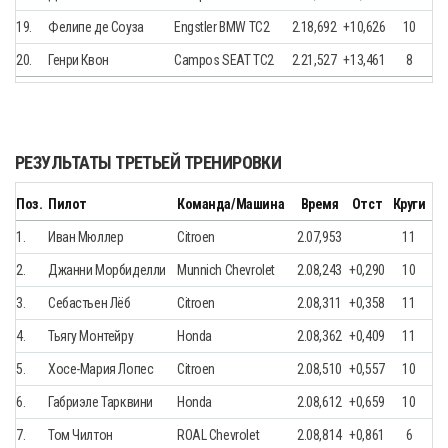
19.
Фелипе де Соуза
Engstler BMW TC2
2.18,692
+10,626
10
20.
Генри Квон
Campos SEAT TC2
2.21,527
+13,461
8
РЕЗУЛЬТАТЫ ТРЕТЬЕЙ ТРЕНИРОВКИ
Поз.
Пилот
Команда/Машина
Время
Отст
Круги
1.
Иван Мюллер
Citroen
2.07,953
11
2.
Джанни Морбиделли
Munnich Chevrolet
2.08,243
+0,290
10
3.
Себастьен Лёб
Citroen
2.08,311
+0,358
11
4.
Тьягу Монтейру
Honda
2.08,362
+0,409
11
5.
Хосе-Мария Лопес
Citroen
2.08,510
+0,557
10
6.
Габриэле Тарквини
Honda
2.08,612
+0,659
10
7.
Том Чилтон
ROAL Chevrolet
2.08,814
+0,861
6