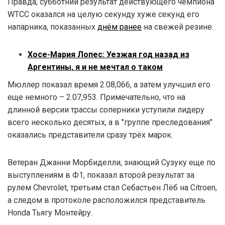
Правда, субботний результат действующего чемпиона
WTCC оказался на целую секунду хуже секунд его
напарника, показанных
днём ранее
на свежей резине.
Хосе-Мария Лопес: Уезжая год назад из
Аргентины, я и не мечтал о таком
Мюллер показал время 2.08,066, а затем улучшил его
еще немного – 2.07,953. Примечательно, что на
длинной версии трассы соперники уступили лидеру
всего несколько десятых, а в "группе преследования"
оказались представители сразу трёх марок.
Ветеран Джанни Морбиделли, знающий Сузуку еще по
выступлениям в Ф1, показал второй результат за
рулем Chevrolet, третьим стал Себастьен Лёб на Citroen,
а следом в протоколе расположился представитель
Honda Тьягу Монтейру.