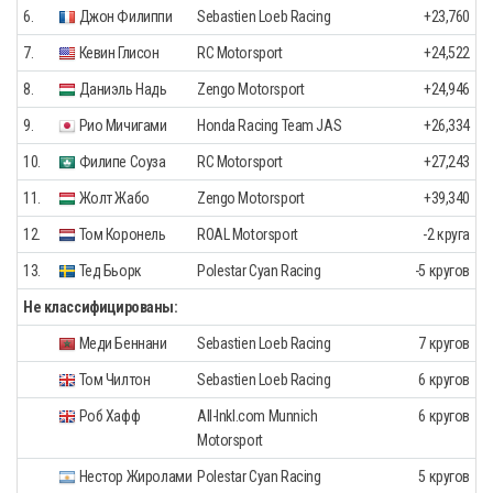
6.
Джон Филиппи
Sebastien Loeb Racing
+23,760
7.
Кевин Глисон
RC Motorsport
+24,522
8.
Даниэль Надь
Zengo Motorsport
+24,946
9.
Рио Мичигами
Honda Racing Team JAS
+26,334
10.
Филипе Соуза
RC Motorsport
+27,243
11.
Жолт Жабо
Zengo Motorsport
+39,340
12.
Том Коронель
ROAL Motorsport
-2 круга
13.
Тед Бьорк
Polestar Cyan Racing
-5 кругов
Не классифицированы:
Меди Беннани
Sebastien Loeb Racing
7 кругов
Том Чилтон
Sebastien Loeb Racing
6 кругов
Роб Хафф
All-Inkl.com Munnich
6 кругов
Motorsport
Нестор Жиролами
Polestar Cyan Racing
5 кругов