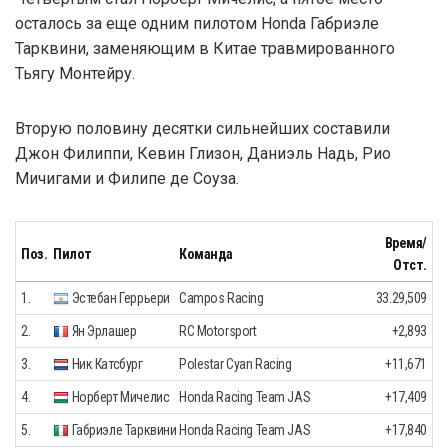
осталось за еще одним пилотом Honda Габриэле
Тарквини, заменяющим в Китае травмированного
Тьягу Монтейру.
Вторую половину десятки сильнейших составили
Джон Филиппи, Кевин Глизон, Даниэль Надь, Рио
Мичигами и Филипе де Соуза.
Время/
Поз.
Пилот
Команда
Отст.
1.
Эстебан Геррьери
Campos Racing
33.29,509
2.
Ян Эрлашер
RC Motorsport
+2,893
3.
Ник Катсбург
Polestar Cyan Racing
+11,671
4.
Норберт Мичелис
Honda Racing Team JAS
+17,409
5.
Габриэле Тарквини
Honda Racing Team JAS
+17,840