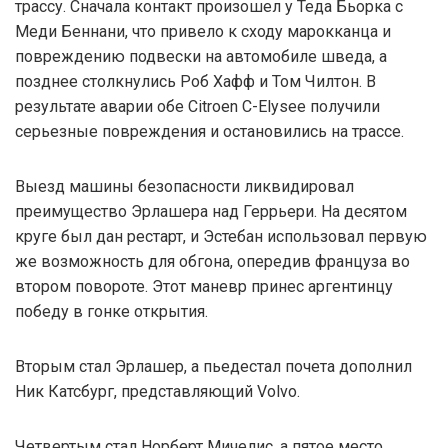
трассу. Сначала контакт произошел у Теда Бьорка с
Меди Беннани, что привело к сходу марокканца и
повреждению подвески на автомобиле шведа, а
позднее столкнулись Роб Хафф и Том Чилтон. В
результате аварии обе Citroen C-Elysee получили
серьезные повреждения и остановились на трассе.
Выезд машины безопасности ликвидировал
преимущество Эрлашера над Геррьери. На десятом
круге был дан рестарт, и Эстебан использовал первую
же возможность для обгона, опередив француза во
втором повороте. Этот маневр принес аргентинцу
победу в гонке открытия.
Вторым стал Эрлашер, а пьедестал почета дополнил
Ник Катсбург, представляющий Volvo.
Четвертым стал Норберт Мичелис, а пятое место