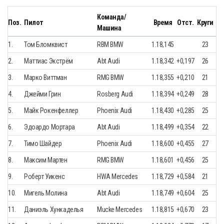
Команда/
Поз.
Пилот
Время
Отст.
Круги
Машина
1.
Том Бломквист
RBM BMW
1.18,145
23
2.
Маттиас Экстрём
Abt Audi
1.18,342
+0,197
26
3.
Марко Виттман
RMG BMW
1.18,355
+0,210
21
4.
Джейми Грин
Rosberg Audi
1.18,394
+0,249
28
5.
Майк Рокенфеллер
Phoenix Audi
1.18,430
+0,285
25
6.
Эдоардо Мортара
Abt Audi
1.18,499
+0,354
22
7.
Тимо Шайдер
Phoenix Audi
1.18,600
+0,455
27
8.
Максим Мартен
RMG BMW
1.18,601
+0,456
25
9.
Роберт Уикенс
HWA Mercedes
1.18,729
+0,584
21
10.
Мигель Молина
Abt Audi
1.18,749
+0,604
25
11.
Даниэль Хункаделья
Mucke Mercedes
1.18,815
+0,670
23