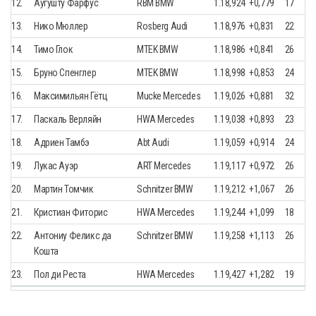
12.
Аугушту Фарфус
RBM BMW
1.18,924
+0,779
17
13.
Нико Мюллер
Rosberg Audi
1.18,976
+0,831
22
14.
Тимо Глок
MTEK BMW
1.18,986
+0,841
26
15.
Бруно Спенглер
MTEK BMW
1.18,998
+0,853
24
16.
Максимильян Гётц
Mucke Mercedes
1.19,026
+0,881
32
17.
Паскаль Верляйн
HWA Mercedes
1.19,038
+0,893
23
18.
Адриен Тамбэ
Abt Audi
1.19,059
+0,914
24
19.
Лукас Ауэр
ART Mercedes
1.19,117
+0,972
26
20.
Мартин Томчик
Schnitzer BMW
1.19,212
+1,067
26
21.
Кристиан Фиторис
HWA Mercedes
1.19,244
+1,099
18
22.
Антониу Феликс да
Schnitzer BMW
1.19,258
+1,113
26
Кошта
23.
Пол ди Реста
HWA Mercedes
1.19,427
+1,282
19