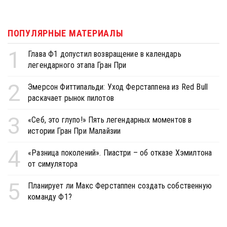
ПОПУЛЯРНЫЕ МАТЕРИАЛЫ
1
Глава Ф1 допустил возвращение в календарь
легендарного этапа Гран При
2
Эмерсон Фиттипальди: Уход Ферстаппена из Red Bull
раскачает рынок пилотов
3
«Себ, это глупо!» Пять легендарных моментов в
истории Гран При Малайзии
4
«Разница поколений». Пиастри – об отказе Хэмилтона
от симулятора
5
Планирует ли Макс Ферстаппен создать собственную
команду Ф1?