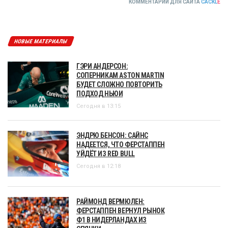
КОММЕНТАРИИ ДЛЯ САЙТА
CACKL
E
НОВЫЕ МАТЕРИАЛЫ
ГЭРИ АНДЕРСОН:
СОПЕРНИКАМ ASTON MARTIN
БУДЕТ СЛОЖНО ПОВТОРИТЬ
ПОДХОД НЬЮИ
Сегодня в 13:15
ЭНДРЮ БЕНСОН: САЙНС
НАДЕЕТСЯ, ЧТО ФЕРСТАППЕН
УЙДЁТ ИЗ RED BULL
Сегодня в 12:18
РАЙМОНД ВЕРМЮЛЕН:
ФЕРСТАППЕН ВЕРНУЛ РЫНОК
Ф1 В НИДЕРЛАНДАХ ИЗ