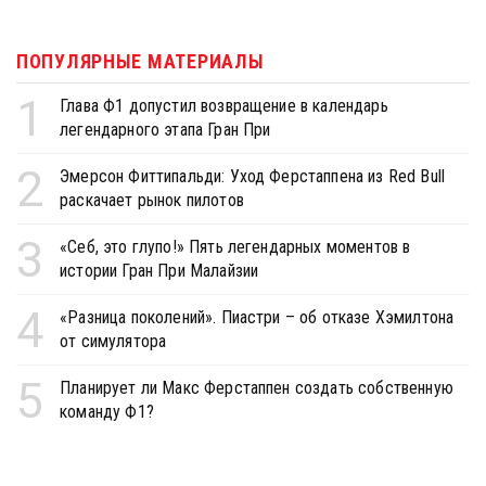
ПОПУЛЯРНЫЕ МАТЕРИАЛЫ
1
Глава Ф1 допустил возвращение в календарь
легендарного этапа Гран При
2
Эмерсон Фиттипальди: Уход Ферстаппена из Red Bull
раскачает рынок пилотов
3
«Себ, это глупо!» Пять легендарных моментов в
истории Гран При Малайзии
4
«Разница поколений». Пиастри – об отказе Хэмилтона
от симулятора
5
Планирует ли Макс Ферстаппен создать собственную
команду Ф1?