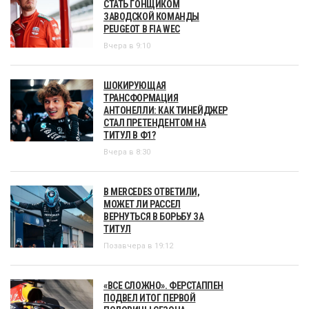
СТАТЬ ГОНЩИКОМ
ЗАВОДСКОЙ КОМАНДЫ
PEUGEOT В FIA WEC
Вчера в 9:10
ШОКИРУЮЩАЯ
ТРАНСФОРМАЦИЯ
АНТОНЕЛЛИ: КАК ТИНЕЙДЖЕР
СТАЛ ПРЕТЕНДЕНТОМ НА
ТИТУЛ В Ф1?
Вчера в 8:30
В MERCEDES ОТВЕТИЛИ,
МОЖЕТ ЛИ РАССЕЛ
ВЕРНУТЬСЯ В БОРЬБУ ЗА
ТИТУЛ
Позавчера в 19:12
«ВСЕ СЛОЖНО». ФЕРСТАППЕН
ПОДВЕЛ ИТОГ ПЕРВОЙ