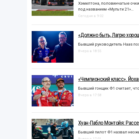
Хэмилтона, половинчатые очки и
под названием «Mульти 21»…
Сегодня в 9:02
«Должно быть, Лагрю хорош
Бывший руководитель Haas пох
Вчера в 18:55
«Чемпионский класс». Йох
Бывший гонщик Ф1 считает, что
Вчера в 17:58
Хуан-Пабло Монтойя: Рассе
Бывший пилот Ф1 назвал неожи
Вчера в 17:01