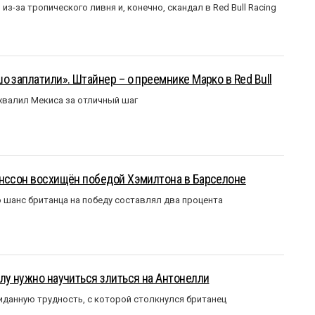
з-за тропического ливня и, конечно, скандал в Red Bull Racing
о заплатили». Штайнер – о преемнике Марко в Red Bull
валил Мекиса за отличный шаг
анссон восхищён победой Хэмилтона в Барселоне
 шанс британца на победу составлял два процента
лу нужно научиться злиться на Антонелли
данную трудность, с которой столкнулся британец