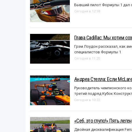
Бывший пилот Формулы 1 дал с
Сегодня в 12:18
Глава Cadillac: Мы хотим с
Грэм Лоудон рассказал, как а
специалистов Формулы 1
Сегодня в 11:20
Андреа Стелла: Если McLar
Руководитель чемпионского ко
третий подряд Кубок Конструк
Сегодня в 10:22
«Себ, это глупо!» Пять лег
Двойная дисквалификация Ferra