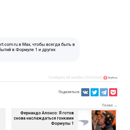
t.com.ru в Max, чтобы всегда быть в
бытий в Формуле 1 и других
Сообщить об ошибке (Ctrl+Enter)
Поделиться:
Позже →
Фернандо Алонсо: Я готов
снова наслаждаться гонками
Формулы 1