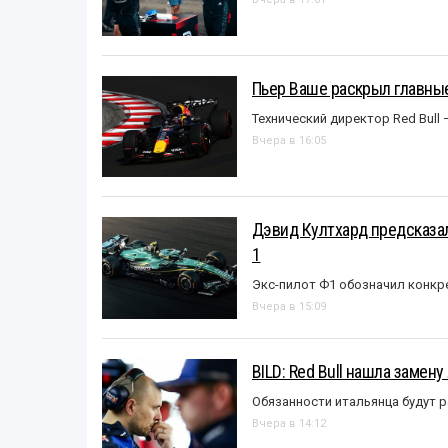
Пьер Ваше раскрыл главные
Технический директор Red Bull 
Вчера в 16:05
Дэвид Култхард предсказал
1
Экс-пилот Ф1 обозначил конкр
Вчера в 15:09
BILD: Red Bull нашла замен
Обязанности итальянца будут 
Вчера в 14:12