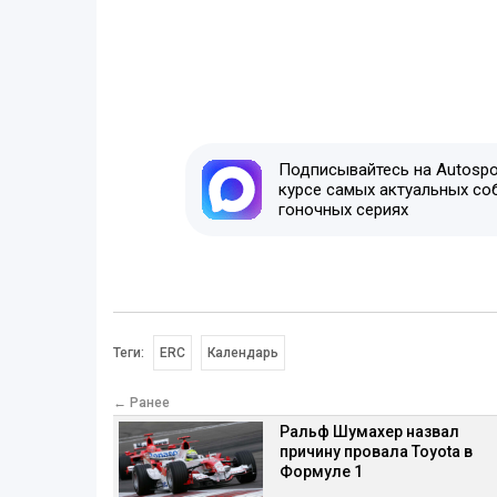
Подписывайтесь на Autospor
курсе самых актуальных со
гоночных сериях
Теги:
ERC
Календарь
← Ранее
Ральф Шумахер назвал
причину провала Toyota в
Формуле 1