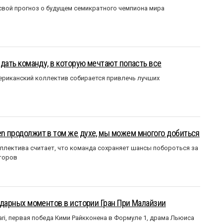
вой прогноз о будущем семикратного чемпиона мира
оздать команду, в которую мечтают попасть все
мериканский коллектив собирается привлечь лучших
en продолжит в том же духе, мы можем многого добиться
ллектива считает, что команда сохраняет шансы побороться за
торов
ендарных моментов в истории Гран При Малайзии
ri, первая победа Кими Райкконена в Формуле 1, драма Льюиса