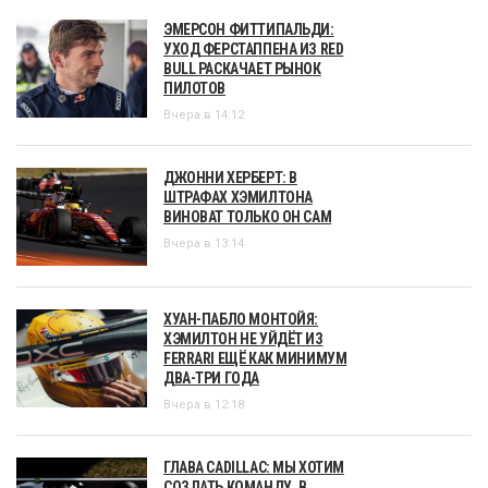
ЭМЕРСОН ФИТТИПАЛЬДИ:
УХОД ФЕРСТАППЕНА ИЗ RED
BULL РАСКАЧАЕТ РЫНОК
ПИЛОТОВ
Вчера в 14:12
ДЖОННИ ХЕРБЕРТ: В
ШТРАФАХ ХЭМИЛТОНА
ВИНОВАТ ТОЛЬКО ОН САМ
Вчера в 13:14
ХУАН-ПАБЛО МОНТОЙЯ:
ХЭМИЛТОН НЕ УЙДЁТ ИЗ
FERRARI ЕЩЁ КАК МИНИМУМ
ДВА-ТРИ ГОДА
Вчера в 12:18
ГЛАВА CADILLAC: МЫ ХОТИМ
СОЗДАТЬ КОМАНДУ, В