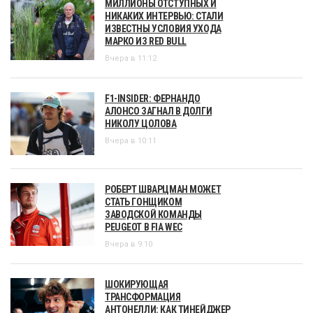
МИЛЛИОНЫ ОТСТУПНЫХ И
НИКАКИХ ИНТЕРВЬЮ: СТАЛИ
ИЗВЕСТНЫ УСЛОВИЯ УХОДА
МАРКО ИЗ RED BULL
Вчера в 11:12
F1-INSIDER: ФЕРНАНДО
АЛОНСО ЗАГНАЛ В ДОЛГИ
НИКОЛУ ЦОЛОВА
Вчера в 10:11
РОБЕРТ ШВАРЦМАН МОЖЕТ
СТАТЬ ГОНЩИКОМ
ЗАВОДСКОЙ КОМАНДЫ
PEUGEOT В FIA WEC
Вчера в 9:10
ШОКИРУЮЩАЯ
ТРАНСФОРМАЦИЯ
АНТОНЕЛЛИ: КАК ТИНЕЙДЖЕР