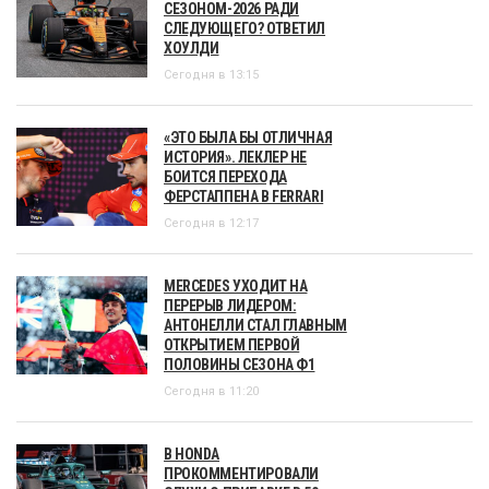
СЕЗОНОМ-2026 РАДИ
СЛЕДУЮЩЕГО? ОТВЕТИЛ
ХОУЛДИ
Сегодня в 13:15
«ЭТО БЫЛА БЫ ОТЛИЧНАЯ
ИСТОРИЯ». ЛЕКЛЕР НЕ
БОИТСЯ ПЕРЕХОДА
ФЕРСТАППЕНА В FERRARI
Сегодня в 12:17
MERCEDES УХОДИТ НА
ПЕРЕРЫВ ЛИДЕРОМ:
АНТОНЕЛЛИ СТАЛ ГЛАВНЫМ
ОТКРЫТИЕМ ПЕРВОЙ
ПОЛОВИНЫ СЕЗОНА Ф1
Сегодня в 11:20
В HONDA
ПРОКОММЕНТИРОВАЛИ