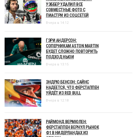
УЭББЕР УДАЛИЛ ВСЕ
СОВМЕСТНЫЕ ФОТО С
ПИАСТРИ ИЗ СОЦСЕТЕЙ
Вчера в 14:12
ГЭРИ АНДЕРСОН:
СОПЕРНИКАМ ASTON MARTIN
БУДЕТ СЛОЖНО ПОВТОРИТЬ
ПОДХОД НЬЮИ
Вчера в 13:15
ЭНДРЮ БЕНСОН: САЙНС
НАДЕЕТСЯ, ЧТО ФЕРСТАППЕН
УЙДЁТ ИЗ RED BULL
Вчера в 12:18
РАЙМОНД ВЕРМЮЛЕН:
ФЕРСТАППЕН ВЕРНУЛ РЫНОК
Ф1 В НИДЕРЛАНДАХ ИЗ