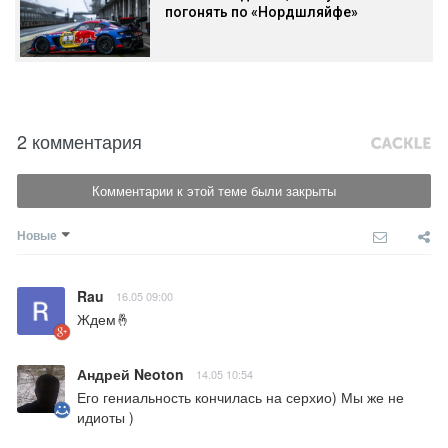
погонять по «Нордшляйфе»
2 комментария
Комментарии к этой теме были закрыты
Новые
Rau
16.05 09:00
Ждем🤞
Андрей Neoton
14.05 10:54
Его гениальность кончилась на серхио) Мы же не 
идиоты )