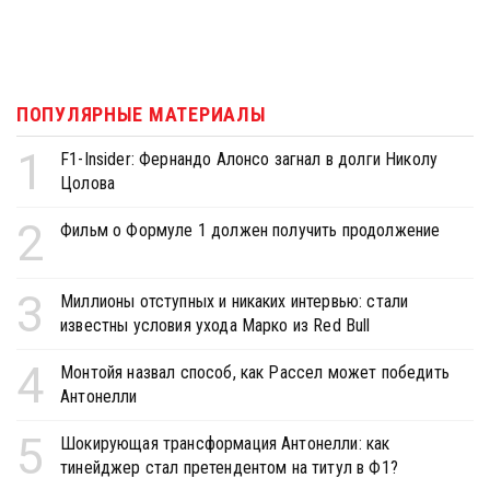
ПОПУЛЯРНЫЕ МАТЕРИАЛЫ
1
F1-Insider: Фернандо Алонсо загнал в долги Николу
Цолова
2
Фильм о Формуле 1 должен получить продолжение
3
Миллионы отступных и никаких интервью: стали
известны условия ухода Марко из Red Bull
4
Монтойя назвал способ, как Рассел может победить
Антонелли
5
Шокирующая трансформация Антонелли: как
тинейджер стал претендентом на титул в Ф1?