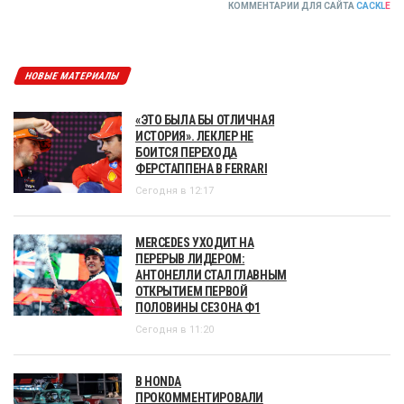
КОММЕНТАРИИ ДЛЯ САЙТА
CACKL
E
НОВЫЕ МАТЕРИАЛЫ
«ЭТО БЫЛА БЫ ОТЛИЧНАЯ
ИСТОРИЯ». ЛЕКЛЕР НЕ
БОИТСЯ ПЕРЕХОДА
ФЕРСТАППЕНА В FERRARI
Сегодня в 12:17
MERCEDES УХОДИТ НА
ПЕРЕРЫВ ЛИДЕРОМ:
АНТОНЕЛЛИ СТАЛ ГЛАВНЫМ
ОТКРЫТИЕМ ПЕРВОЙ
ПОЛОВИНЫ СЕЗОНА Ф1
Сегодня в 11:20
В HONDA
ПРОКОММЕНТИРОВАЛИ