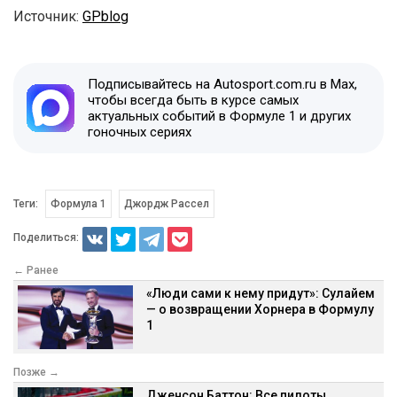
Источник:
GPblog
Подписывайтесь на Autosport.com.ru в Max,
чтобы всегда быть в курсе самых
актуальных событий в Формуле 1 и других
гоночных сериях
Теги:
Формула 1
Джордж Рассел
Поделиться:
← Ранее
«Люди сами к нему придут»: Сулайем
— о возвращении Хорнера в Формулу
1
Позже →
Дженсон Баттон: Все пилоты