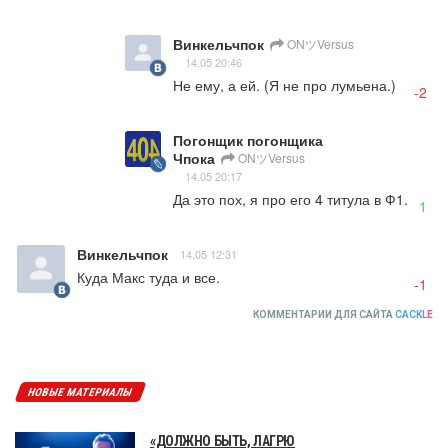
Винкельчпок
ONツVersus
14.05 20:46
Не ему, а ей. (Я не про лумьена.)
-2
Погонщик погонщика
Чпока
ONツVersus
14.05 20:17
Да это пох, я про его 4 титула в Ф1.
1
Винкельчпок
14.05 12:31
Куда Макс туда и все.
-1
КОММЕНТАРИИ ДЛЯ САЙТА
CACKL
E
НОВЫЕ МАТЕРИАЛЫ
«ДОЛЖНО БЫТЬ, ЛАГРЮ