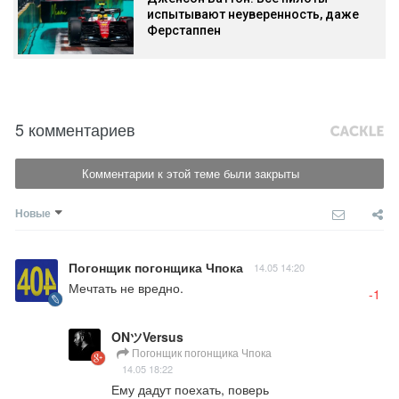
испытывают неуверенность, даже
Ферстаппен
5 комментариев
Комментарии к этой теме были закрыты
Новые
Погонщик погонщика Чпока
14.05 14:20
Мечтать не вредно.
-1
ONツVersus
Погонщик погонщика Чпока
14.05 18:22
Ему дадут поехать, поверь