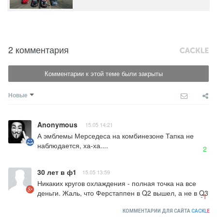
2 комментария
Комментарии к этой теме были закрыты
Новые
Anonymous
15.05 14:21
А эмблемы Мерседеса на комбинезоне Тапка не 
наблюдается, ха-ха....
2
30 лет в ф1
15.05 13:59
Никаких кругов охлаждения - полная точка на все 
деньги. Жаль, что Ферстаппен в Q2 вышел, а не в Q3
-1
КОММЕНТАРИИ ДЛЯ САЙТА
CACKL
E