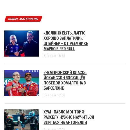
НОВЫЕ МАТЕРИАЛЫ
«ДОЛЖНО БЫТЬ, ЛАГРЮ
ХОРОШО ЗАПЛАТИЛИ».
ШТАЙНЕР – О ПРЕЕМНИКЕ
МАРКО В RED BULL
Вчера в 18:55
«ЧЕМПИОНСКИЙ КЛАСС».
ЙОХАНССОН ВОСХИЩЁН
ПОБЕДОЙ ХЭМИЛТОНА В
БАРСЕЛОНЕ
Вчера в 17:58
ХУАН-ПАБЛО МОНТОЙЯ:
РАССЕЛУ НУЖНО НАУЧИТЬСЯ
ЗЛИТЬСЯ НА АНТОНЕЛЛИ
Вчера в 17:01