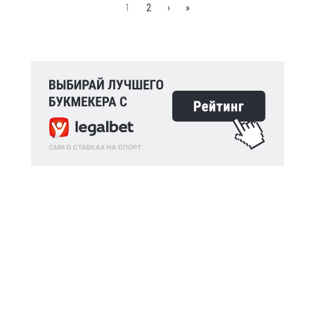
1
2
›
»