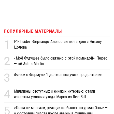
ПОПУЛЯРНЫЕ МАТЕРИАЛЫ
1
F1-Insider: Фернандо Алонсо загнал в долги Николу
Цолова
2
«Моё будущее было связано с этой командой»: Перес
— об Aston Martin
3
Фильм о Формуле 1 должен получить продолжение
4
Миллионы отступных и никаких интервью: стали
известны условия ухода Марко из Red Bull
5
«Глаза не моргали, реакции не было»: штурман Ожье —
о состоянии пилота после аварии в Финляндии