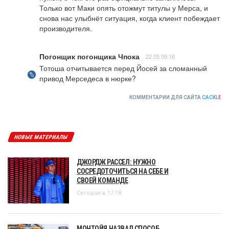
Только вот Маки опять отожмут титулы у Мерса, и 
снова нас улыбнёт ситуация, когда клиент побеждает 
производителя.
Погонщик погонщика Чпока
22.05 09:16
Тотоша отчитывается перед Йосей за сломанный 
привод Мерседеса в нюрке?
КОММЕНТАРИИ ДЛЯ САЙТА
CACKL
E
НОВЫЕ МАТЕРИАЛЫ
ДЖОРДЖ РАССЕЛ: НУЖНО
СОСРЕДОТОЧИТЬСЯ НА СЕБЕ И
СВОЕЙ КОМАНДЕ
Сегодня в 17:18
МОНТОЙЯ НАЗВАЛ СПОСОБ,