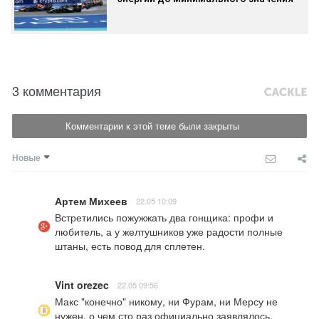
3 комментария
Комментарии к этой теме были закрыты
Новые
Артем Михеев
22.05 10:09
Встретились пожужжать два гонщика: профи и 
любитель, а у желтушников уже радости полные 
штаны, есть повод для сплетен.
Vint orezec
22.05 09:56
Макс "конечно" никому, ни Фурам, ни Мерсу не 
нужен, о чем сто раз официально заявлялось. 
