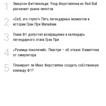
1
Эмерсон Фиттипальди: Уход Ферстаппена из Red Bull
раскачает рынок пилотов
2
«Себ, это глупо!» Пять легендарных моментов в
истории Гран При Малайзии
3
Глава Ф1 допустил возвращение в календарь
легендарного этапа Гран При
4
«Разница поколений». Пиастри – об отказе Хэмилтона
от симулятора
5
Планирует ли Макс Ферстаппен создать собственную
команду Ф1?