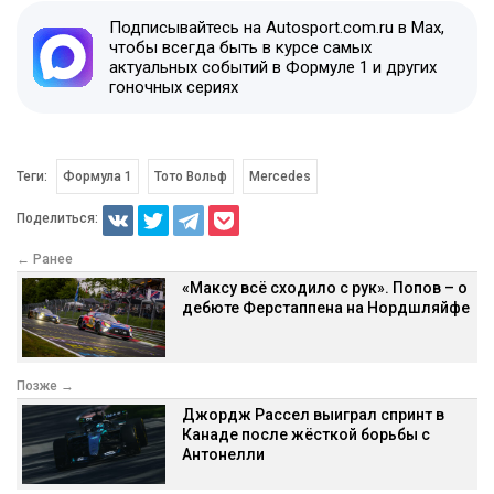
Подписывайтесь на Autosport.com.ru в Max,
чтобы всегда быть в курсе самых
актуальных событий в Формуле 1 и других
гоночных сериях
Теги:
Формула 1
Тото Вольф
Mercedes
Поделиться:
← Ранее
«Максу всё сходило с рук». Попов – о
дебюте Ферстаппена на Нордшляйфе
Позже →
Джордж Рассел выиграл спринт в
Канаде после жёсткой борьбы с
Антонелли