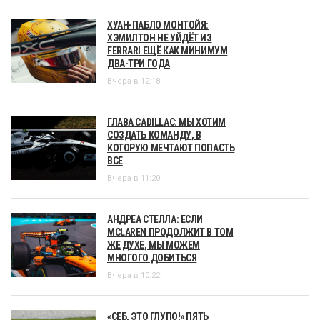
ХУАН-ПАБЛО МОНТОЙЯ:
ХЭМИЛТОН НЕ УЙДЁТ ИЗ
FERRARI ЕЩЁ КАК МИНИМУМ
ДВА-ТРИ ГОДА
Вчера в 12:18
ГЛАВА CADILLAC: МЫ ХОТИМ
СОЗДАТЬ КОМАНДУ, В
КОТОРУЮ МЕЧТАЮТ ПОПАСТЬ
ВСЕ
Вчера в 11:20
АНДРЕА СТЕЛЛА: ЕСЛИ
MCLAREN ПРОДОЛЖИТ В ТОМ
ЖЕ ДУХЕ, МЫ МОЖЕМ
МНОГОГО ДОБИТЬСЯ
Вчера в 10:22
«СЕБ, ЭТО ГЛУПО!» ПЯТЬ