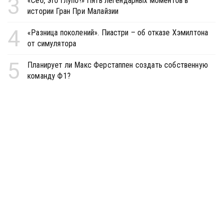
3
«Себ, это глупо!» Пять легендарных моментов в
истории Гран При Малайзии
4
«Разница поколений». Пиастри – об отказе Хэмилтона
от симулятора
5
Планирует ли Макс Ферстаппен создать собственную
команду Ф1?