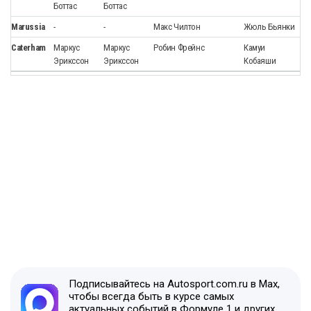
Боттас
Боттас
Marussia
-
-
Макс Чилтон
Жюль Бьянки
Caterham
Маркус
Маркус
Робин Фрейнс
Камуи
Эрикссон
Эрикссон
Кобаяши
Подписывайтесь на Autosport.com.ru в Max,
чтобы всегда быть в курсе самых
актуальных событий в Формуле 1 и других