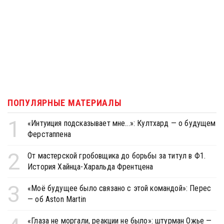
ПОПУЛЯРНЫЕ МАТЕРИАЛЫ
1
«Интуиция подсказывает мне...»: Култхард — о будущем
Ферстаппена
2
От мастерской гробовщика до борьбы за титул в Ф1.
История Хайнца-Харальда Френтцена
3
«Моё будущее было связано с этой командой»: Перес
— об Aston Martin
«Глаза не моргали, реакции не было»: штурман Ожье —