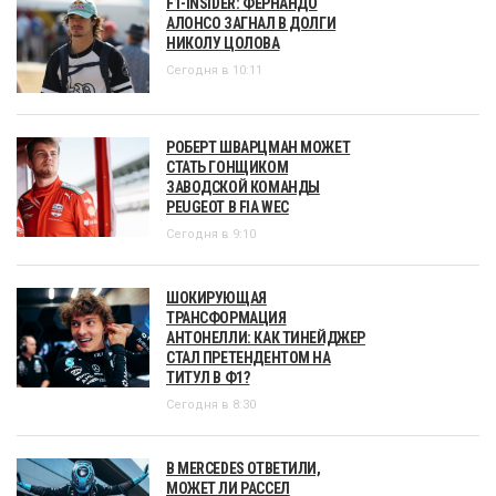
F1-INSIDER: ФЕРНАНДО
АЛОНСО ЗАГНАЛ В ДОЛГИ
НИКОЛУ ЦОЛОВА
Сегодня в 10:11
РОБЕРТ ШВАРЦМАН МОЖЕТ
СТАТЬ ГОНЩИКОМ
ЗАВОДСКОЙ КОМАНДЫ
PEUGEOT В FIA WEC
Сегодня в 9:10
ШОКИРУЮЩАЯ
ТРАНСФОРМАЦИЯ
АНТОНЕЛЛИ: КАК ТИНЕЙДЖЕР
СТАЛ ПРЕТЕНДЕНТОМ НА
ТИТУЛ В Ф1?
Сегодня в 8:30
В MERCEDES ОТВЕТИЛИ,
МОЖЕТ ЛИ РАССЕЛ