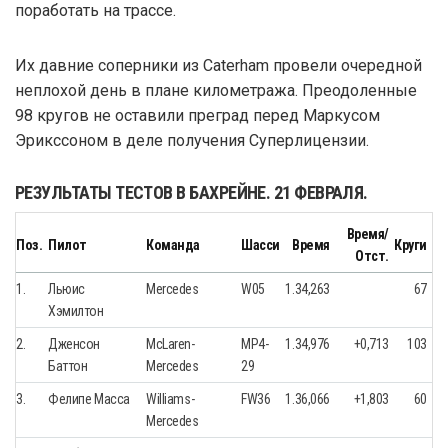
поработать на трассе.
Их давние соперники из Caterham провели очередной
неплохой день в плане километража. Преодоленные
98 кругов не оставили преград перед Маркусом
Эрикссоном в деле получения Суперлицензии.
РЕЗУЛЬТАТЫ ТЕСТОВ В БАХРЕЙНЕ. 21 ФЕВРАЛЯ.
Время/
Поз.
Пилот
Команда
Шасси
Время
Круги
Отст.
1.
Льюис
Mercedes
W05
1.34,263
67
Хэмилтон
2.
Дженсон
McLaren-
MP4-
1.34,976
+0,713
103
Баттон
Mercedes
29
3.
Фелипе Масса
Williams-
FW36
1.36,066
+1,803
60
Mercedes