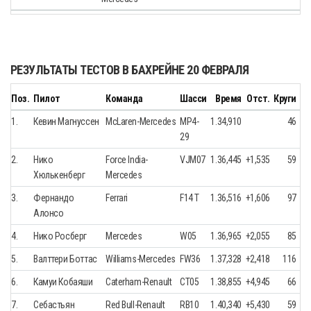
РЕЗУЛЬТАТЫ ТЕСТОВ В БАХРЕЙНЕ 20 ФЕВРАЛЯ
Поз.
Пилот
Команда
Шасси
Время
Отст.
Круги
1.
Кевин Магнуссен
McLaren-Mercedes
MP4-
1.34,910
46
29
2.
Нико
Force India-
VJM07
1.36,445
+1,535
59
Хюлькенберг
Mercedes
3.
Фернандо
Ferrari
F14 T
1.36,516
+1,606
97
Алонсо
4.
Нико Росберг
Mercedes
W05
1.36,965
+2,055
85
5.
Валттери Боттас
Williams-Mercedes
FW36
1.37,328
+2,418
116
6.
Камуи Кобаяши
Caterham-Renault
CT05
1.38,855
+4,945
66
7.
Себастьян
Red Bull-Renault
RB10
1.40,340
+5,430
59