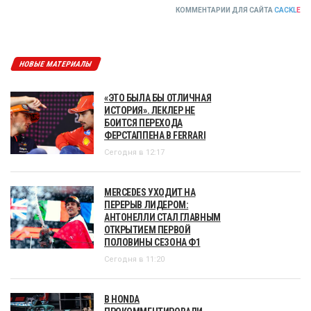
КОММЕНТАРИИ ДЛЯ САЙТА
CACKL
E
НОВЫЕ МАТЕРИАЛЫ
«ЭТО БЫЛА БЫ ОТЛИЧНАЯ
ИСТОРИЯ». ЛЕКЛЕР НЕ
БОИТСЯ ПЕРЕХОДА
ФЕРСТАППЕНА В FERRARI
Сегодня в 12:17
MERCEDES УХОДИТ НА
ПЕРЕРЫВ ЛИДЕРОМ:
АНТОНЕЛЛИ СТАЛ ГЛАВНЫМ
ОТКРЫТИЕМ ПЕРВОЙ
ПОЛОВИНЫ СЕЗОНА Ф1
Сегодня в 11:20
В HONDA