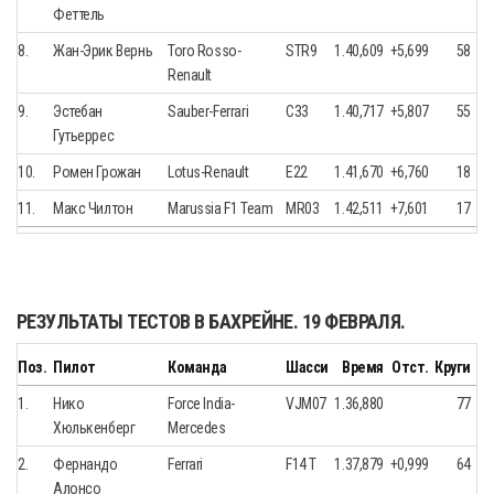
Феттель
8.
Жан-Эрик Вернь
Toro Rosso-
STR9
1.40,609
+5,699
58
Renault
9.
Эстебан
Sauber-Ferrari
C33
1.40,717
+5,807
55
Гутьеррес
10.
Ромен Грожан
Lotus-Renault
E22
1.41,670
+6,760
18
11.
Макс Чилтон
Marussia F1 Team
MR03
1.42,511
+7,601
17
РЕЗУЛЬТАТЫ ТЕСТОВ В БАХРЕЙНЕ. 19 ФЕВРАЛЯ.
Поз.
Пилот
Команда
Шасси
Время
Отст.
Круги
1.
Нико
Force India-
VJM07
1.36,880
77
Хюлькенберг
Mercedes
2.
Фернандо
Ferrari
F14 T
1.37,879
+0,999
64
Алонсо