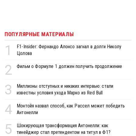
ПОПУЛЯРНЫЕ МАТЕРИАЛЫ
1
F1-Insider: Фернандо Алонсо загнал в долги Николу
Цолова
2
Фильм о Формуле 1 должен получить продолжение
3
Миллионы отступных и никаких интервью: стали
известны условия ухода Марко из Red Bull
4
Монтойя назвал способ, как Рассел может победить
Антонелли
5
Шокирующая трансформация Антонелли: как
тинейджер стал претендентом на титул в Ф1?