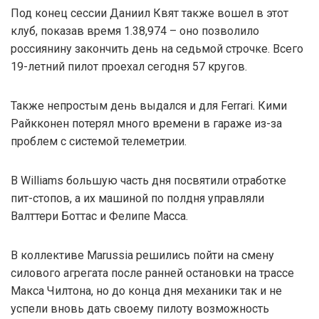
Под конец сессии Даниил Квят также вошел в этот
клуб, показав время 1.38,974 – оно позволило
россиянину закончить день на седьмой строчке. Всего
19-летний пилот проехал сегодня 57 кругов.
Также непростым день выдался и для Ferrari. Кими
Райкконен потерял много времени в гараже из-за
проблем с системой телеметрии.
В Williams большую часть дня посвятили отработке
пит-стопов, а их машиной по полдня управляли
Валттери Боттас и Фелипе Масса.
В коллективе Marussia решились пойти на смену
силового агрегата после ранней остановки на трассе
Макса Чилтона, но до конца дня механики так и не
успели вновь дать своему пилоту возможность