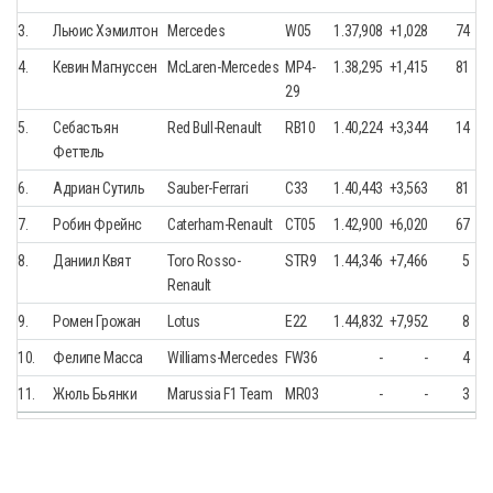
3.
Льюис Хэмилтон
Mercedes
W05
1.37,908
+1,028
74
4.
Кевин Магнуссен
McLaren-Mercedes
MP4-
1.38,295
+1,415
81
29
5.
Себастьян
Red Bull-Renault
RB10
1.40,224
+3,344
14
Феттель
6.
Адриан Сутиль
Sauber-Ferrari
C33
1.40,443
+3,563
81
7.
Робин Фрейнс
Caterham-Renault
CT05
1.42,900
+6,020
67
8.
Даниил Квят
Toro Rosso-
STR9
1.44,346
+7,466
5
Renault
9.
Ромен Грожан
Lotus
E22
1.44,832
+7,952
8
10.
Фелипе Масса
Williams-Mercedes
FW36
-
-
4
11.
Жюль Бьянки
Marussia F1 Team
MR03
-
-
3