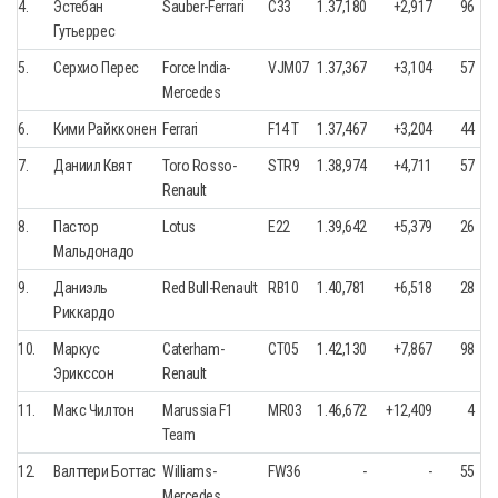
4.
Эстебан
Sauber-Ferrari
C33
1.37,180
+2,917
96
Гутьеррес
5.
Серхио Перес
Force India-
VJM07
1.37,367
+3,104
57
Mercedes
6.
Кими Райкконен
Ferrari
F14 T
1.37,467
+3,204
44
7.
Даниил Квят
Toro Rosso-
STR9
1.38,974
+4,711
57
Renault
8.
Пастор
Lotus
E22
1.39,642
+5,379
26
Мальдонадо
9.
Даниэль
Red Bull-Renault
RB10
1.40,781
+6,518
28
Риккардо
10.
Маркус
Caterham-
CT05
1.42,130
+7,867
98
Эрикссон
Renault
11.
Макс Чилтон
Marussia F1
MR03
1.46,672
+12,409
4
Team
12.
Валттери Боттас
Williams-
FW36
-
-
55
Mercedes