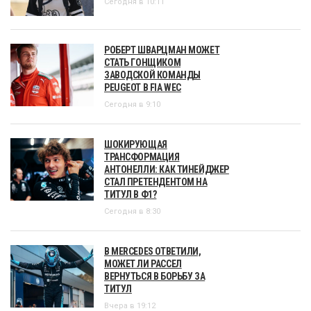
Сегодня в 10:11
РОБЕРТ ШВАРЦМАН МОЖЕТ
СТАТЬ ГОНЩИКОМ
ЗАВОДСКОЙ КОМАНДЫ
PEUGEOT В FIA WEC
Сегодня в 9:10
ШОКИРУЮЩАЯ
ТРАНСФОРМАЦИЯ
АНТОНЕЛЛИ: КАК ТИНЕЙДЖЕР
СТАЛ ПРЕТЕНДЕНТОМ НА
ТИТУЛ В Ф1?
Сегодня в 8:30
В MERCEDES ОТВЕТИЛИ,
МОЖЕТ ЛИ РАССЕЛ
ВЕРНУТЬСЯ В БОРЬБУ ЗА
ТИТУЛ
Вчера в 19:12