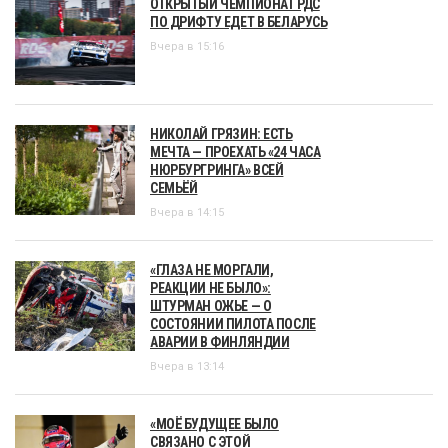
ОТКРЫТЫЙ ЧЕМПИОНАТ РДС
ПО ДРИФТУ ЕДЕТ В БЕЛАРУСЬ
Вчера в 15:16
НИКОЛАЙ ГРЯЗИН: ЕСТЬ
МЕЧТА — ПРОЕХАТЬ «24 ЧАСА
НЮРБУРГРИНГА» ВСЕЙ
СЕМЬЁЙ
Вчера в 14:15
«ГЛАЗА НЕ МОРГАЛИ,
РЕАКЦИИ НЕ БЫЛО»:
ШТУРМАН ОЖЬЕ — О
СОСТОЯНИИ ПИЛОТА ПОСЛЕ
АВАРИИ В ФИНЛЯНДИИ
Вчера в 13:14
«МОЁ БУДУЩЕЕ БЫЛО
СВЯЗАНО С ЭТОЙ