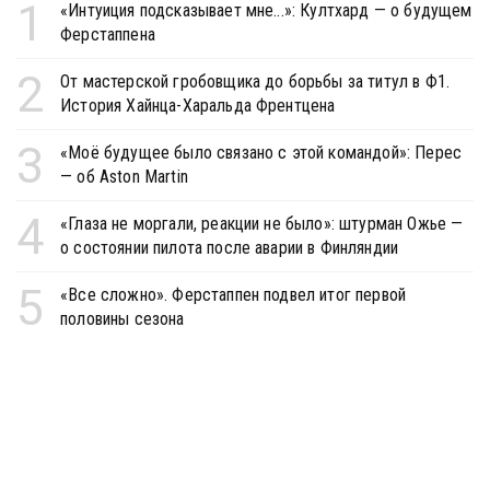
1
«Интуиция подсказывает мне...»: Култхард — о будущем
Ферстаппена
2
От мастерской гробовщика до борьбы за титул в Ф1.
История Хайнца-Харальда Френтцена
3
«Моё будущее было связано с этой командой»: Перес
— об Aston Martin
4
«Глаза не моргали, реакции не было»: штурман Ожье —
о состоянии пилота после аварии в Финляндии
5
«Все сложно». Ферстаппен подвел итог первой
половины сезона