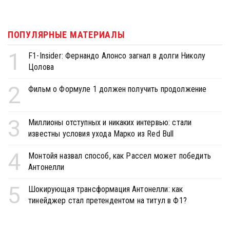
ПОПУЛЯРНЫЕ МАТЕРИАЛЫ
1
F1-Insider: Фернандо Алонсо загнал в долги Николу
Цолова
2
Фильм о Формуле 1 должен получить продолжение
3
Миллионы отступных и никаких интервью: стали
известны условия ухода Марко из Red Bull
4
Монтойя назвал способ, как Рассел может победить
Антонелли
5
Шокирующая трансформация Антонелли: как
тинейджер стал претендентом на титул в Ф1?