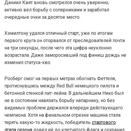
Даниил Квят вновь смотрелся очень уверенно,
активно вёл борьбу с соперниками и заработал
очередные очки за десятое место.
Хэмилтону удался отличный старт, уже по итогам
первого круга он оторвался от преследователей почти
на три секунды, после чего эта цифра неуклонно
возрастала. Даже заморосивший под финиш дождь не
изменил статуса-кво.
Росберг смог на первых метрах обогнать Феттеля,
протиснувшись между Red Bull немецкого пилота и
бетонной стенкой пит-лейна. В дальнейшем Нико был
не в состоянии навязать борьбу напарнику, но без
видимых проблем держался впереди действующего
чемпиона. Хотя на финальном отрезке машина стала
терять какую-то жидкость, победитель
стартового
этапа сезона
довёл её до клетчатого флага и сохранил