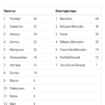
Пилоты:
Конструкторы:
1.
Росберг
43
1.
Mercedes
68
2.
Хэмилтон
25
2.
McLaren-Mercedes
43
3.
Алонсо
24
3.
Ferrari
30
4.
Баттон
23
4.
Williams-Mercedes
20
5.
Магнуссен
20
5.
Force India-Mercedes
19
6.
Хюлькенберг
18
6.
Red Bull-Renault
15
7.
Феттель
15
7.
Toro Rosso-Renault
7
8.
Боттас
14
9.
Масса
6
10.
Райкконен
6
11.
Вернь
4
12.
Квят
3