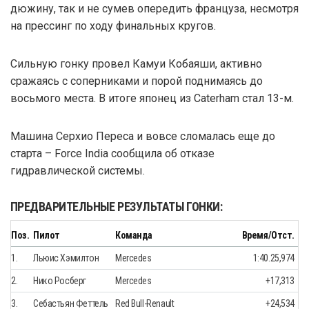
дюжину, так и не сумев опередить француза, несмотря
на прессинг по ходу финальных кругов.
Сильную гонку провел Камуи Кобаяши, активно
сражаясь с соперниками и порой поднимаясь до
восьмого места. В итоге японец из Caterham стал 13-м.
Машина Серхио Переса и вовсе сломалась еще до
старта – Force India сообщила об отказе
гидравлической системы.
ПРЕДВАРИТЕЛЬНЫЕ РЕЗУЛЬТАТЫ ГОНКИ:
Поз.
Пилот
Команда
Время/Отст.
1.
Льюис Хэмилтон
Mercedes
1:40.25,974
2.
Нико Росберг
Mercedes
+17,313
3.
Себастьян Феттель
Red Bull-Renault
+24,534