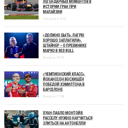
ЛЕГЕНДАРНЫХ МОМЕНТОВ В
ИСТОРИИ ГРАН ПРИ
МАЛАЙЗИИ
Сегодня в 9:02
«ДОЛЖНО БЫТЬ, ЛАГРЮ
ХОРОШО ЗАПЛАТИЛИ».
ШТАЙНЕР – О ПРЕЕМНИКЕ
МАРКО В RED BULL
Вчера в 18:55
«ЧЕМПИОНСКИЙ КЛАСС».
ЙОХАНССОН ВОСХИЩЁН
ПОБЕДОЙ ХЭМИЛТОНА В
БАРСЕЛОНЕ
Вчера в 17:58
ХУАН-ПАБЛО МОНТОЙЯ:
РАССЕЛУ НУЖНО НАУЧИТЬСЯ
ЗЛИТЬСЯ НА АНТОНЕЛЛИ