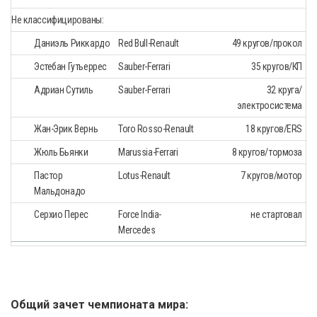
Не классифицированы:
Даниэль Риккардо
Red Bull-Renault
49 кругов/прокол
Эстебан Гутьеррес
Sauber-Ferrari
35 кругов/КП
Aдриан Сутиль
Sauber-Ferrari
32 круга/
электросистема
Жан-Эрик Вернь
Toro Rosso-Renault
18 кругов/ERS
Жюль Бьянки
Marussia-Ferrari
8 кругов/тормоза
Пастор
Lotus-Renault
7 кругов/мотор
Мальдонадо
Серхио Перес
Force India-
не стартовал
Mercedes
Общий зачет чемпионата мира: