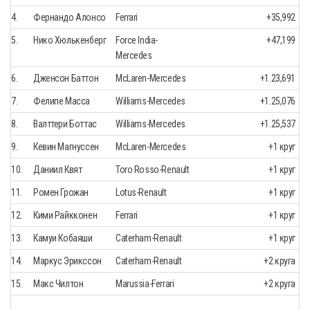
4.
Фернандо Алонсо
Ferrari
+35,992
5.
Нико Хюлькенберг
Force India-
+47,199
Mercedes
6.
Дженсон Баттон
McLaren-Mercedes
+1.23,691
7.
Фелипе Масса
Williams-Mercedes
+1.25,076
8.
Валттери Боттас
Williams-Mercedes
+1.25,537
9.
Кевин Магнуссен
McLaren-Mercedes
+1 круг
10.
Даниил Квят
Toro Rosso-Renault
+1 круг
11.
Ромен Грожан
Lotus-Renault
+1 круг
12.
Кими Райкконен
Ferrari
+1 круг
13.
Камуи Кобаяши
Caterham-Renault
+1 круг
14.
Маркус Эрикссон
Caterham-Renault
+2 круга
15.
Макс Чилтон
Marussia-Ferrari
+2 круга