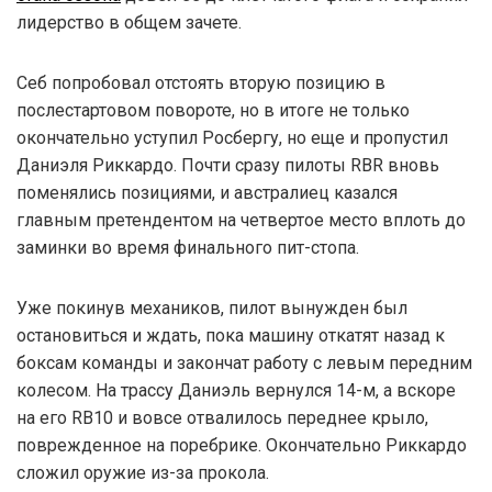
лидерство в общем зачете.
Себ попробовал отстоять вторую позицию в
послестартовом повороте, но в итоге не только
окончательно уступил Росбергу, но еще и пропустил
Даниэля Риккардо. Почти сразу пилоты RBR вновь
поменялись позициями, и австралиец казался
главным претендентом на четвертое место вплоть до
заминки во время финального пит-стопа.
Уже покинув механиков, пилот вынужден был
остановиться и ждать, пока машину откатят назад к
боксам команды и закончат работу с левым передним
колесом. На трассу Даниэль вернулся 14-м, а вскоре
на его RB10 и вовсе отвалилось переднее крыло,
поврежденное на поребрике. Окончательно Риккардо
сложил оружие из-за прокола.