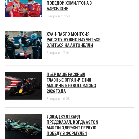
ПОБЕДОЙ ХЭМИЛТОНА В
БАРСЕЛОНЕ
Вчера в 17:58
ХУАН-ПАБЛО МОНТОЙЯ:
РАССЕЛУ НУЖНО НАУЧИТЬСЯ
ЗЛИТЬСЯ НА АНТОНЕЛЛИ
Вчера в 17:01
ПЬЕР ВАШЕ РАСКРЫЛ
ГЛАВНЫЕ ОГРАНИЧЕНИЯ
МАШИНЫ RED BULL RACING
2026 ГОДА
Вчера в 16:05
ДЭВИД КУЛТХАРД
ПРЕДСКАЗАЛ, КОГДА ASTON
MARTIN ОДЕРЖИТ ПЕРВУЮ
ПОБЕДУ В ФОРМУЛЕ 1