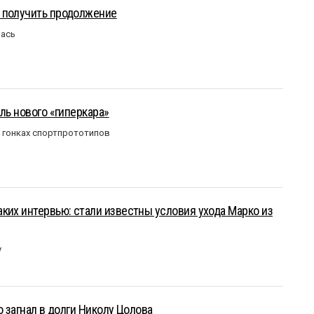
 получить продолжение
лась
ль нового «гиперкара»
в гонках спортпрототипов
ких интервью: стали известны условия ухода Марко из
у
о загнал в долги Николу Цолова