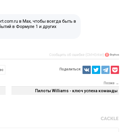
t.com.ru в Max, чтобы всегда быть в
бытий в Формуле 1 и других
Сообщить об ошибке (Ctrl+Enter)
Поделиться:
ес
Позже →
Пилоты Williams - ключ успеха команды