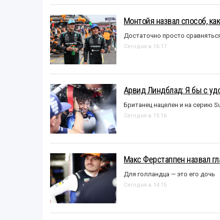
Монтойя назвал способ, ка
Достаточно просто сравняться
Сегодня в 16:17
Арвид Линдблад: Я бы с уд
Британец нацелен и на серию S
Сегодня в 15:16
Макс Ферстаппен назвал гл
Для голландца — это его дочь
Сегодня в 14:15