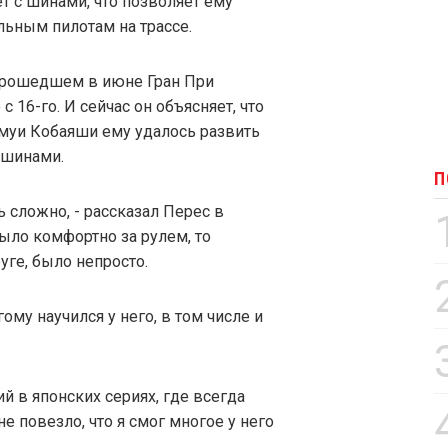
т с шинами, что позволяет ему
льным пилотам на трассе.
 прошедшем в июне Гран При
 16-го. И сейчас он объясняет, что
муи Кобаяши ему удалось развить
 шинами.
П
 сложно, - рассказал Перес в
ыло комфортно за рулем, то
уге, было непросто.
му научился у него, в том числе и
й в японских сериях, где всегда
е повезло, что я смог многое у него