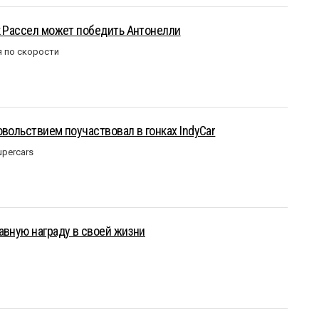
к Рассел может победить Антонелли
 по скорости
овольствием поучаствовал в гонках IndyCar
upercars
авную награду в своей жизни