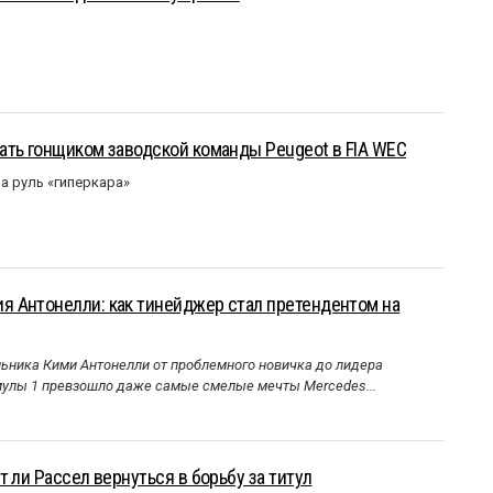
ать гонщиком заводской команды Peugeot в FIA WEC
а руль «гиперкара»
 Антонелли: как тинейджер стал претендентом на
ника Кими Антонелли от проблемного новичка до лидера
улы 1 превзошло даже самые смелые мечты Mercedes...
 ли Рассел вернуться в борьбу за титул