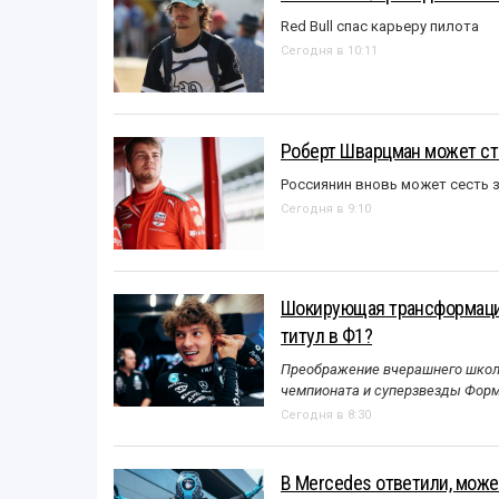
Red Bull спас карьеру пилота
Сегодня в 10:11
Роберт Шварцман может ст
Россиянин вновь может сесть з
Сегодня в 9:10
Шокирующая трансформация
титул в Ф1?
Преображение вчерашнего школь
чемпионата и суперзвезды Форм
Сегодня в 8:30
В Mercedes ответили, может