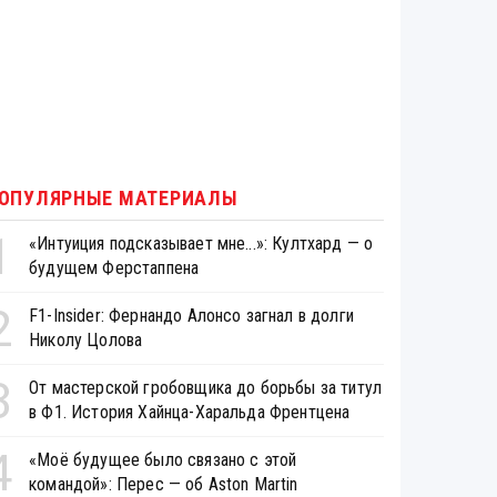
ОПУЛЯРНЫЕ МАТЕРИАЛЫ
1
«Интуиция подсказывает мне...»: Култхард — о
будущем Ферстаппена
2
F1-Insider: Фернандо Алонсо загнал в долги
Николу Цолова
3
От мастерской гробовщика до борьбы за титул
в Ф1. История Хайнца-Харальда Френтцена
4
«Моё будущее было связано с этой
командой»: Перес — об Aston Martin