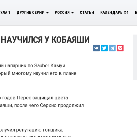
УЛА 1
ДРУГИЕ СЕРИИ
РОССИЯ
СТАТЬИ
КАЛЕНДАРЬ Ф1
У НАУЧИЛСЯ У КОБАЯШИ
ий напарник по Sauber Камуи
орый многому научил его в плане
о годов Перес защищал цвета
аяши, после чего Серхио продолжил
олучил репутацию гонщика,