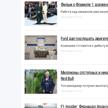
Фильм о Формуле 1 должен
Работа над сиквелом уже нача
Сегодня в 13:14
Ford дал послушать двигате
Компания готовится к дебюту 
Сегодня в 12:13
Миллионы отступных и ника
Red Bull
Топ-менеджер получил выплат
Сегодня в 11:12
F1-Insider: Фернандо Алонс