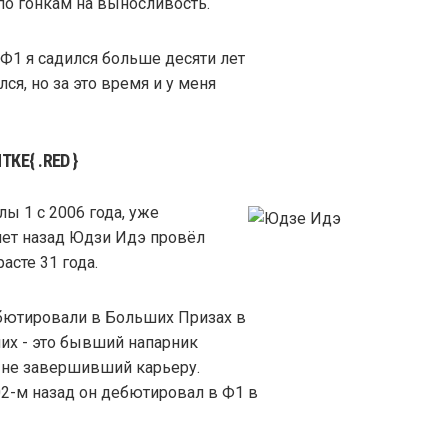
о гонкам на выносливость.
 Ф1 я садился больше десяти лет
лся, но за это время и у меня
Е{ .RED }
ы 1 с 2006 года, уже
лет назад Юдзи Идэ провёл
асте 31 года.
ебютировали в Больших Призах в
них - это бывший напарник
ыне завершивший карьеру.
02-м назад он дебютировал в Ф1 в