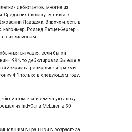
илетних дебютантов, многие из
и. Среди них были культовый в
Джованни Лаваджи. Впрочем, есть в
к, например, Роланд Ратценбергер -
льно извилистым.
обычная ситуация: если бы он
ании-1994, то дебютировал бы еще в
зной аварии в тренировке и травмы
гонку Ф1 только в следующем году,
дебютантом в современную эпоху
ешел из IndyCar в McLaren в 30-
ришедшим в Гран При в возрасте за