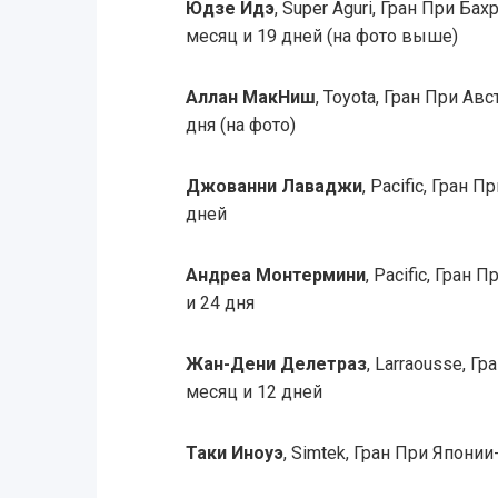
Юдзе Идэ
, Super Aguri, Гран При Бах
месяц и 19 дней (на фото выше)
Аллан МакНиш
, Toyota, Гран При Авс
дня (на фото)
Джованни Лаваджи
, Pacific, Гран 
дней
Андреа Монтермини
, Pacific, Гран
и 24 дня
Жан-Дени Делетраз
, Larraousse, Г
месяц и 12 дней
Таки Иноуэ
, Simtek, Гран При Японии