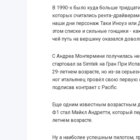
В 1990-х было куда больше тридцат
которых считались рента-драйверам
наши дни персонаж Таки Иноуэ или 
этом списке и сильные гонщики - ка
чей путь на вершину оказался дово
С Андреа Монтермини получилась не
стартовал за Simtek на Гран При Исп
29-летнем возрасте, но из-за серье
ног итальянец провёл свою первую 
подписав контракт с Pacific.
Еще одним известным возрастным 
Ф1 стал Майкл Андретти, который пер
летнем возрасте.
Ну а наиболее успешным пилотом, п