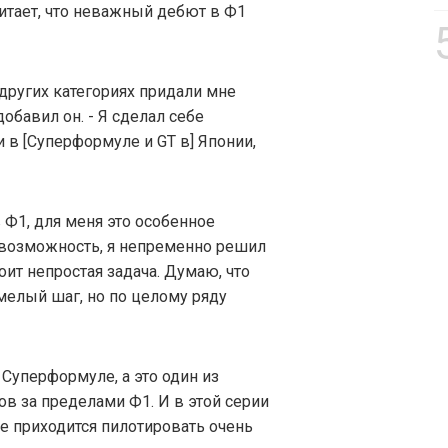
читает, что неважный дебют в Ф1
других категориях придали мне
добавил он. - Я сделал себе
и в [Суперформуле и GT в] Японии,
 Ф1, для меня это особенное
я возможность, я непременно решил
оит непростая задача. Думаю, что
мелый шаг, но по целому ряду
Суперформуле, а это один из
 за пределами Ф1. И в этой серии
е приходится пилотировать очень