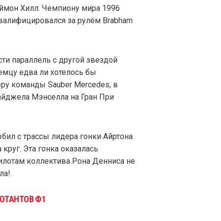
эймон Хилл. Чемпиону мира 1996
квалифицировался за рулём Brabham
ти параллель с другой звездой
немцу едва ли хотелось бы
ру команды Sauber Mercedes, в
айджела Мэнселла на Гран При
ыбил с трассы лидера гонки Айртона
 круг. Эта гонка оказалась
пилотам коллектива Рона Денниса не
а!.
ЮТАНТОВ Ф1