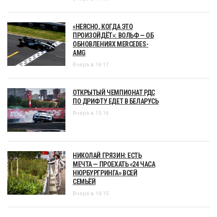
«НЕЯСНО, КОГДА ЭТО
ПРОИЗОЙДЁТ»: ВОЛЬФ — ОБ
ОБНОВЛЕНИЯХ MERCEDES-
AMG
Вчера в 16:17
ОТКРЫТЫЙ ЧЕМПИОНАТ РДС
ПО ДРИФТУ ЕДЕТ В БЕЛАРУСЬ
Вчера в 15:16
НИКОЛАЙ ГРЯЗИН: ЕСТЬ
МЕЧТА — ПРОЕХАТЬ «24 ЧАСА
НЮРБУРГРИНГА» ВСЕЙ
СЕМЬЁЙ
Вчера в 14:15