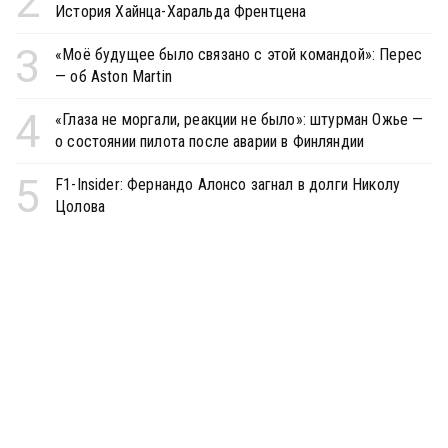
2
История Хайнца-Харальда Френтцена
3
«Моё будущее было связано с этой командой»: Перес
— об Aston Martin
4
«Глаза не моргали, реакции не было»: штурман Ожье —
о состоянии пилота после аварии в Финляндии
5
F1-Insider: Фернандо Алонсо загнал в долги Николу
Цолова