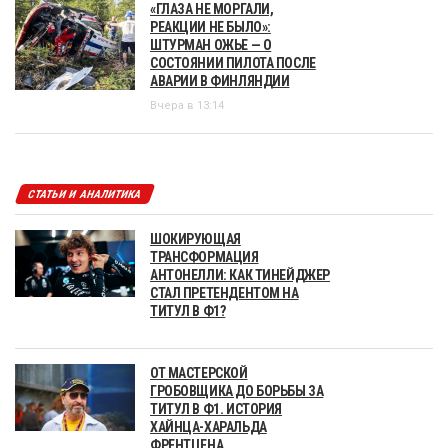
«ГЛАЗА НЕ МОРГАЛИ,
РЕАКЦИИ НЕ БЫЛО»:
ШТУРМАН ОЖЬЕ — О
СОСТОЯНИИ ПИЛОТА ПОСЛЕ
АВАРИИ В ФИНЛЯНДИИ
Вчера в 13:14
СТАТЬИ И АНАЛИТИКА
ШОКИРУЮЩАЯ
ТРАНСФОРМАЦИЯ
АНТОНЕЛЛИ: КАК ТИНЕЙДЖЕР
СТАЛ ПРЕТЕНДЕНТОМ НА
ТИТУЛ В Ф1?
ОТ МАСТЕРСКОЙ
ГРОБОВЩИКА ДО БОРЬБЫ ЗА
ТИТУЛ В Ф1. ИСТОРИЯ
ХАЙНЦА-ХАРАЛЬДА
ФРЕНТЦЕНА