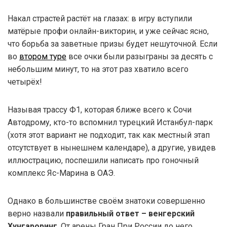
Накал страстей растёт на глазах: в игру вступили
матёрые профи онлайн-викторин, и уже сейчас ясно,
что борьба за заветные призы будет нешуточной. Если
во
втором туре
все очки были разыграны за десять с
небольшим минут, то на этот раз хватило всего
четырёх!
Называя трассу Ф1, которая ближе всего к Сочи
Автодрому, кто-то вспомнил турецкий Истанбул-парк
(хотя этот вариант не подходит, так как местный этап
отсутствует в нынешнем календаре), а другие, увидев
иллюстрацию, поспешили написать про гоночный
комплекс Яс-Марина в ОАЭ.
Однако в большинстве своём знатоки совершенно
верно назвали
правильный ответ – венгерский
Хунгароринг
. От арены Гран При России до него