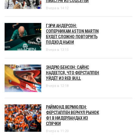
ПИАСТРИ ИЗ СОЦСЕТЕЙ
Вчера в 14:12
ГЭРИ АНДЕРСОН:
СОПЕРНИКАМ ASTON MARTIN
БУДЕТ СЛОЖНО ПОВТОРИТЬ
ПОДХОД НЬЮИ
Вчера в 13:15
ЭНДРЮ БЕНСОН: САЙНС
НАДЕЕТСЯ, ЧТО ФЕРСТАППЕН
УЙДЁТ ИЗ RED BULL
Вчера в 12:18
РАЙМОНД ВЕРМЮЛЕН:
ФЕРСТАППЕН ВЕРНУЛ РЫНОК
Ф1 В НИДЕРЛАНДАХ ИЗ
СПЯЧКИ
Вчера в 11:20