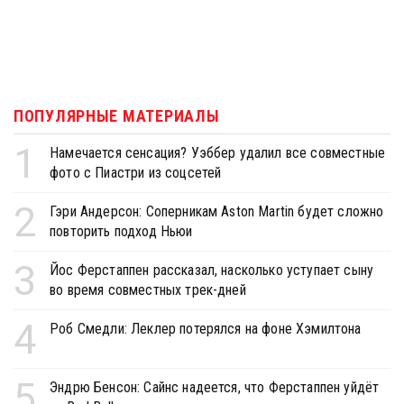
ПОПУЛЯРНЫЕ МАТЕРИАЛЫ
1
Намечается сенсация? Уэббер удалил все совместные
фото с Пиастри из соцсетей
2
Гэри Андерсон: Соперникам Aston Martin будет сложно
повторить подход Ньюи
3
Йос Ферстаппен рассказал, насколько уступает сыну
во время совместных трек-дней
4
Роб Смедли: Леклер потерялся на фоне Хэмилтона
5
Эндрю Бенсон: Сайнс надеется, что Ферстаппен уйдёт