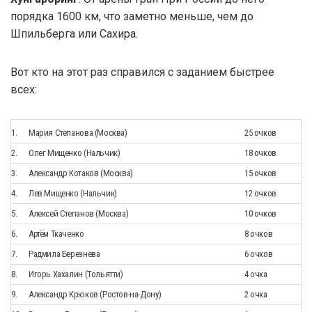
порядка 1600 км, что заметно меньше, чем до
Шпильберга или Сахира.
Вот кто на этот раз справился с заданием быстрее
всех:
1.
Мария Степанова (Москва)
25 очков
2.
Олег Мищенко (Нальчик)
18 очков
3.
Александр Котаков (Москва)
15 очков
4.
Лев Мищенко (Нальчик)
12 очков
5.
Алексей Степанов (Москва)
10 очков
6.
Артём Ткаченко
8 очков
7.
Радмила Березнёва
6 очков
8.
Игорь Хахалин (Тольятти)
4 очка
9.
Александр Крюков (Ростов-на-Дону)
2 очка