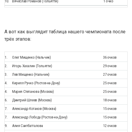
10.
Вячеслав Романов (Тольятти)
1 очко
А вот как выглядит таблица нашего чемпионата после
трёх этапов:
1.
Олег Мищенко (Нальчик)
36 очков
2.
Игорь Хахалин (Тольятти)
29
очков
3.
Лев Мищенко (Нальчик)
27
очков
4.
Кирилл Ручко (Ростов-на-Дону)
25 очков
4.
Мария Степанова (Москва)
25 очков
6.
Дмитрий Шлеев (Москва)
18 очков
7.
Александр Котаков (Москва)
15 очков
7.
Александр Лобода (Ростов-на-Дону)
15 очков
9.
Алия Саитбатталова
12 очков