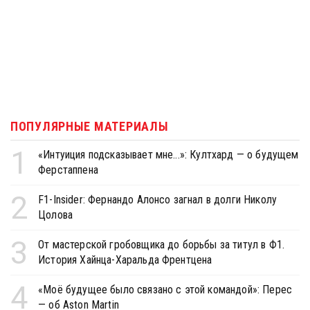
ПОПУЛЯРНЫЕ МАТЕРИАЛЫ
1
«Интуиция подсказывает мне...»: Култхард — о будущем
Ферстаппена
2
F1-Insider: Фернандо Алонсо загнал в долги Николу
Цолова
3
От мастерской гробовщика до борьбы за титул в Ф1.
История Хайнца-Харальда Френтцена
4
«Моё будущее было связано с этой командой»: Перес
— об Aston Martin