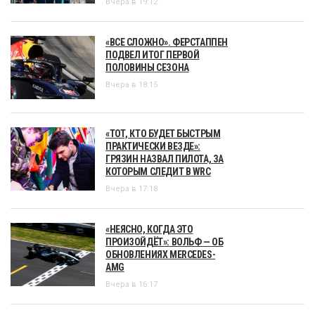
Вчера в 19:12
«ВСЕ СЛОЖНО». ФЕРСТАППЕН
ПОДВЕЛ ИТОГ ПЕРВОЙ
ПОЛОВИНЫ СЕЗОНА
Вчера в 18:15
«ТОТ, КТО БУДЕТ БЫСТРЫМ
ПРАКТИЧЕСКИ ВЕЗДЕ»:
ГРЯЗИН НАЗВАЛ ПИЛОТА, ЗА
КОТОРЫМ СЛЕДИТ В WRC
Вчера в 17:18
«НЕЯСНО, КОГДА ЭТО
ПРОИЗОЙДЁТ»: ВОЛЬФ — ОБ
ОБНОВЛЕНИЯХ MERCEDES-
AMG
Вчера в 16:17