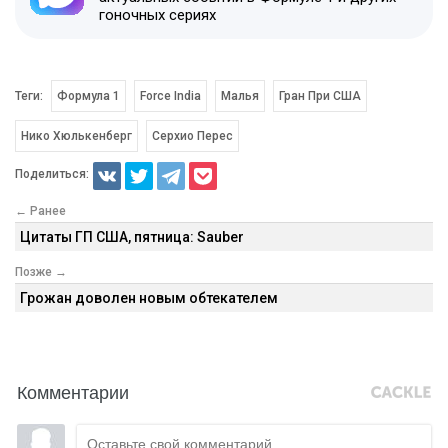
гоночных сериях
Теги:
Формула 1
Force India
Малья
Гран При США
Нико Хюлькенберг
Серхио Перес
Поделиться:
← Ранее
Цитаты ГП США, пятница: Sauber
Позже →
Грожан доволен новым обтекателем
Комментарии