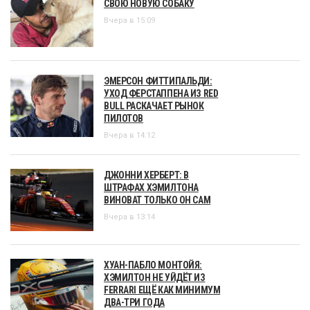
СВОЮ НОВУЮ СОБАКУ
Вчера в 15:09
ЭМЕРСОН ФИТТИПАЛЬДИ:
УХОД ФЕРСТАППЕНА ИЗ RED
BULL РАСКАЧАЕТ РЫНОК
ПИЛОТОВ
Вчера в 14:12
ДЖОННИ ХЕРБЕРТ: В
ШТРАФАХ ХЭМИЛТОНА
ВИНОВАТ ТОЛЬКО ОН САМ
Вчера в 13:14
ХУАН-ПАБЛО МОНТОЙЯ:
ХЭМИЛТОН НЕ УЙДЁТ ИЗ
FERRARI ЕЩЁ КАК МИНИМУМ
ДВА-ТРИ ГОДА