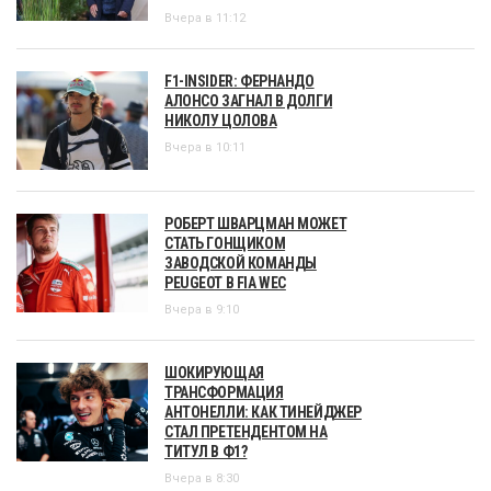
Вчера в 11:12
F1-INSIDER: ФЕРНАНДО
АЛОНСО ЗАГНАЛ В ДОЛГИ
НИКОЛУ ЦОЛОВА
Вчера в 10:11
РОБЕРТ ШВАРЦМАН МОЖЕТ
СТАТЬ ГОНЩИКОМ
ЗАВОДСКОЙ КОМАНДЫ
PEUGEOT В FIA WEC
Вчера в 9:10
ШОКИРУЮЩАЯ
ТРАНСФОРМАЦИЯ
АНТОНЕЛЛИ: КАК ТИНЕЙДЖЕР
СТАЛ ПРЕТЕНДЕНТОМ НА
ТИТУЛ В Ф1?
Вчера в 8:30