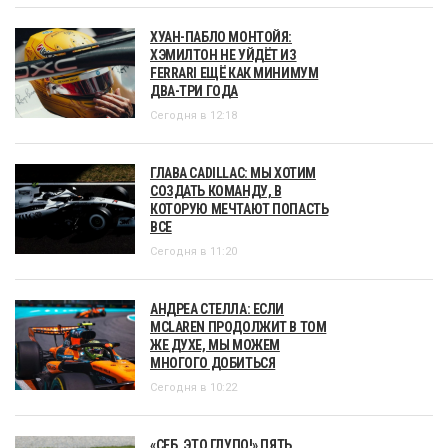
ХУАН-ПАБЛО МОНТОЙЯ:
ХЭМИЛТОН НЕ УЙДЁТ ИЗ
FERRARI ЕЩЁ КАК МИНИМУМ
ДВА-ТРИ ГОДА
Сегодня в 12:18
ГЛАВА CADILLAC: МЫ ХОТИМ
СОЗДАТЬ КОМАНДУ, В
КОТОРУЮ МЕЧТАЮТ ПОПАСТЬ
ВСЕ
Сегодня в 11:20
АНДРЕА СТЕЛЛА: ЕСЛИ
MCLAREN ПРОДОЛЖИТ В ТОМ
ЖЕ ДУХЕ, МЫ МОЖЕМ
МНОГОГО ДОБИТЬСЯ
Сегодня в 10:22
«СЕБ, ЭТО ГЛУПО!» ПЯТЬ