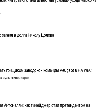
ких интервью: стали известны условия ухода Марко из
у
о загнал в долги Николу Цолова
ать гонщиком заводской команды Peugeot в FIA WEC
а руль «гиперкара»
 Антонелли: как тинейджер стал претендентом на