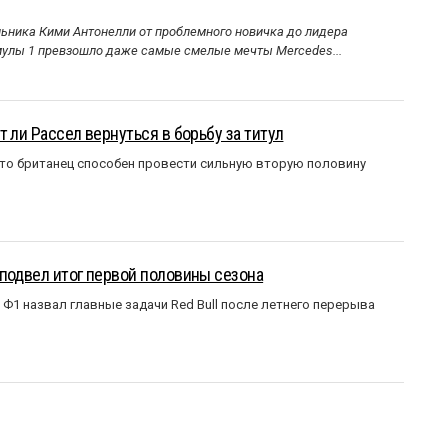
ника Кими Антонелли от проблемного новичка до лидера
улы 1 превзошло даже самые смелые мечты Mercedes...
 ли Рассел вернуться в борьбу за титул
что британец способен провести сильную вторую половину
подвел итог первой половины сезона
Ф1 назвал главные задачи Red Bull после летнего перерыва