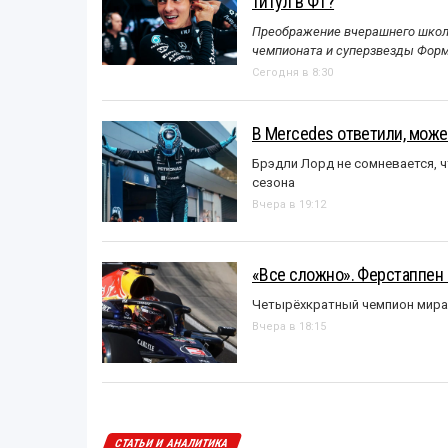
титул в Ф1?
Преображение вчерашнего школь
чемпионата и суперзвезды Форм
Сегодня в 8:30
В Mercedes ответили, может
Брэдли Лорд не сомневается, 
сезона
Вчера в 19:12
«Все сложно». Ферстаппен 
Четырёхкратный чемпион мира 
Вчера в 18:15
СТАТЬИ И АНАЛИТИКА