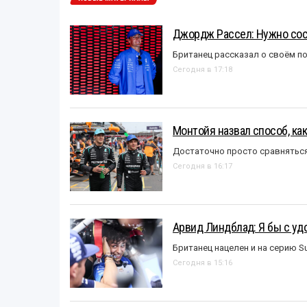
Джордж Рассел: Нужно сос
Британец рассказал о своём п
Сегодня в 17:18
Монтойя назвал способ, ка
Достаточно просто сравняться
Сегодня в 16:17
Арвид Линдблад: Я бы с уд
Британец нацелен и на серию S
Сегодня в 15:16