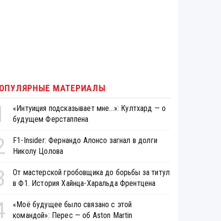
ОПУЛЯРНЫЕ МАТЕРИАЛЫ
1
«Интуиция подсказывает мне...»: Култхард — о
будущем Ферстаппена
2
F1-Insider: Фернандо Алонсо загнал в долги
Николу Цолова
3
От мастерской гробовщика до борьбы за титул
в Ф1. История Хайнца-Харальда Френтцена
4
«Моё будущее было связано с этой
командой»: Перес — об Aston Martin