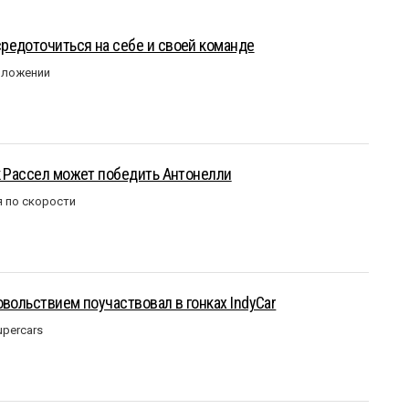
редоточиться на себе и своей команде
оложении
к Рассел может победить Антонелли
 по скорости
овольствием поучаствовал в гонках IndyCar
upercars