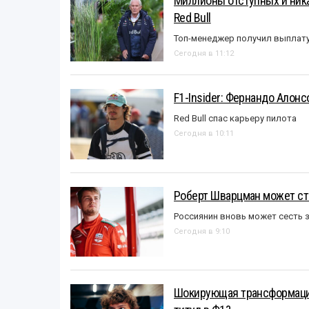
Миллионы отступных и ника
Red Bull
Топ-менеджер получил выплат
Сегодня в 11:12
F1-Insider: Фернандо Алонс
Red Bull спас карьеру пилота
Сегодня в 10:11
Роберт Шварцман может ст
Россиянин вновь может сесть з
Сегодня в 9:10
Шокирующая трансформация