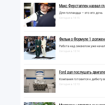
Макс Ферстаппен назвал гл
Для голландца — это его дочь
Сегодня в 14:15
Фильм о Формуле 1 должен
Работа над сиквелом уже нача
Сегодня в 13:14
Ford дал послушать двигате
Компания готовится к дебюту 
Сегодня в 12:13