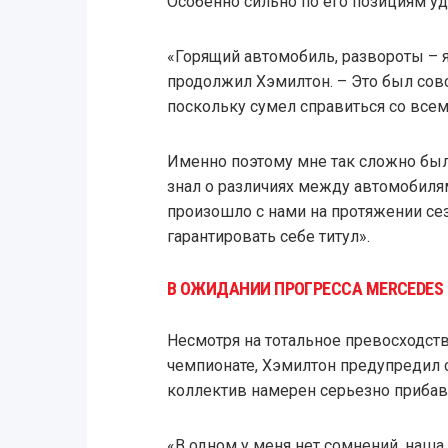
Особенно сильно по его позициям у
«Горящий автомобиль, развороты – я
продолжил Хэмилтон. – Это был совс
поскольку сумел справиться со всем
Именно поэтому мне так сложно было
знал о различиях между автомобилям
произошло с нами на протяжении сез
гарантировать себе титул».
В ОЖИДАНИИ ПРОГРЕССА MERCEDES
Несмотря на тотальное превосходс
чемпионате, Хэмилтон предупредил с
коллектив намерен серьезно прибав
«В одном у меня нет сомнений, наша 