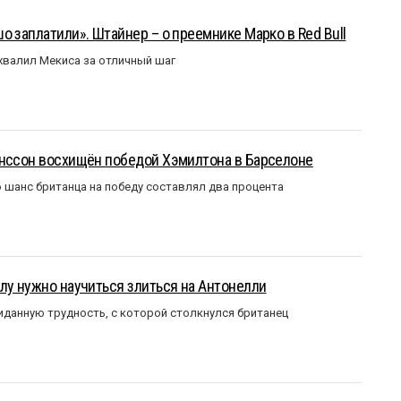
о заплатили». Штайнер – о преемнике Марко в Red Bull
валил Мекиса за отличный шаг
анссон восхищён победой Хэмилтона в Барселоне
 шанс британца на победу составлял два процента
лу нужно научиться злиться на Антонелли
данную трудность, с которой столкнулся британец