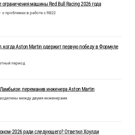
 ограничения машины Red Bull Racing 2026 года
– о проблемах в работе с RB22
, когда Aston Martin одержит первую победу в Формуле
етный период
у Ламбьязе, переманив инженера Aston Martin
разделены между двумя инженерами
зоном-2026 ради следующего? Ответил Хоулди