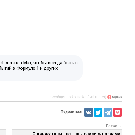
t.com.ru в Max, чтобы всегда быть в
бытий в Формуле 1 и других
Сообщить об ошибке (Ctrl+Enter)
Поделиться:
Позже →
Организаторы дрэга поделились планами