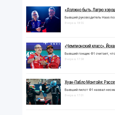
«Должно быть, Лагрю хорош
Бывший руководитель Haas пох
Вчера в 18:55
«Чемпионский класс». Йох
Бывший гонщик Ф1 считает, что
Вчера в 17:58
Хуан-Пабло Монтойя: Рассе
Бывший пилот Ф1 назвал неожи
Вчера в 17:01