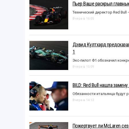
Пьер Ваше раскрыл главные
Технический директор Red Bull 
Вчера в 16:05
Дэвид Култхард предсказал
1
Экс-пилот Ф1 обозначил конкр
Вчера в 15:09
BILD: Red Bull нашла замен
Обязанности итальянца будут 
Вчера в 14:12
Пожертвует ли McLaren се