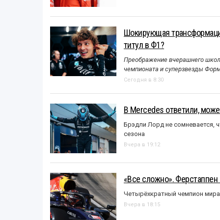
Шокирующая трансформация
титул в Ф1?
Преображение вчерашнего школь
чемпионата и суперзвезды Форм
Сегодня в 8:30
В Mercedes ответили, может
Брэдли Лорд не сомневается, 
сезона
Вчера в 19:12
«Все сложно». Ферстаппен 
Четырёхкратный чемпион мира 
Вчера в 18:15