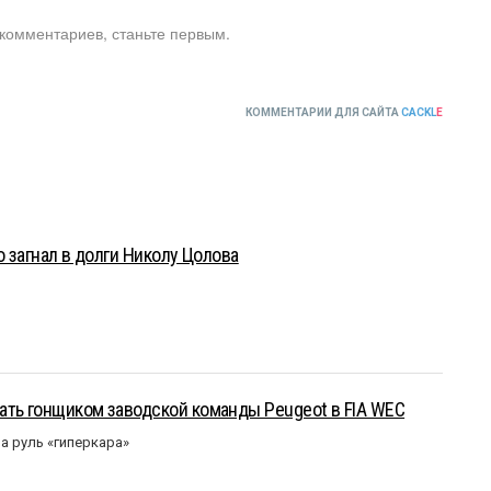
 комментариев, станьте первым.
КОММЕНТАРИИ ДЛЯ САЙТА
CACKL
E
о загнал в долги Николу Цолова
ать гонщиком заводской команды Peugeot в FIA WEC
а руль «гиперкара»