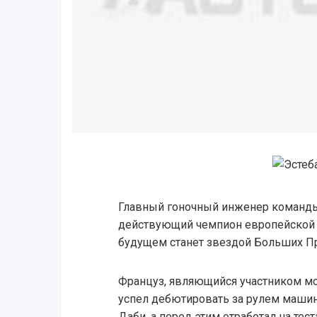
Главный гоночный инженер команды 
действующий чемпион европейской 
будущем станет звездой Больших П
Француз, являющийся участником м
успел дебютировать за рулем машин
Даби, а перед этим отработал на тес