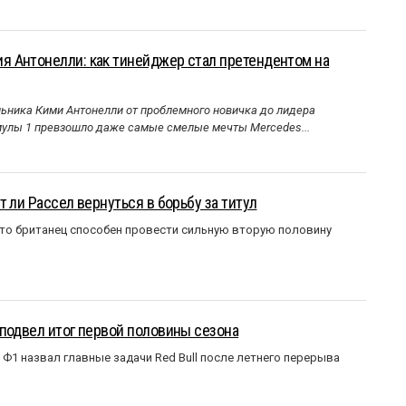
 Антонелли: как тинейджер стал претендентом на
ника Кими Антонелли от проблемного новичка до лидера
улы 1 превзошло даже самые смелые мечты Mercedes...
 ли Рассел вернуться в борьбу за титул
что британец способен провести сильную вторую половину
подвел итог первой половины сезона
Ф1 назвал главные задачи Red Bull после летнего перерыва