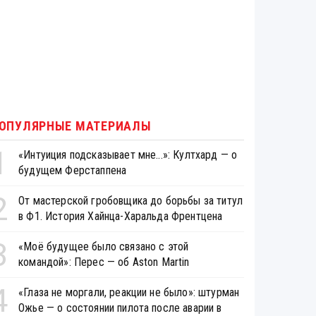
ОПУЛЯРНЫЕ МАТЕРИАЛЫ
1
«Интуиция подсказывает мне...»: Култхард — о
будущем Ферстаппена
2
От мастерской гробовщика до борьбы за титул
в Ф1. История Хайнца-Харальда Френтцена
3
«Моё будущее было связано с этой
командой»: Перес — об Aston Martin
4
«Глаза не моргали, реакции не было»: штурман
Ожье — о состоянии пилота после аварии в