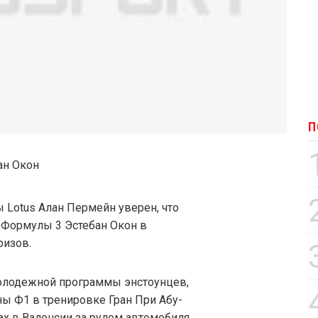
П
Lotus Алан Пермейн уверен, что
Формулы 3 Эстебан Окон в
ризов.
олодежной программы энстоунцев,
ы Ф1 в тренировке Гран При Абу-
тах в Валенсии за рулем автомобиля