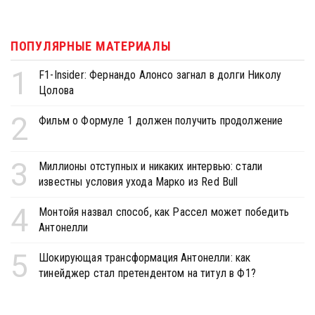
ПОПУЛЯРНЫЕ МАТЕРИАЛЫ
1
F1-Insider: Фернандо Алонсо загнал в долги Николу
Цолова
2
Фильм о Формуле 1 должен получить продолжение
3
Миллионы отступных и никаких интервью: стали
известны условия ухода Марко из Red Bull
4
Монтойя назвал способ, как Рассел может победить
Антонелли
5
Шокирующая трансформация Антонелли: как
тинейджер стал претендентом на титул в Ф1?