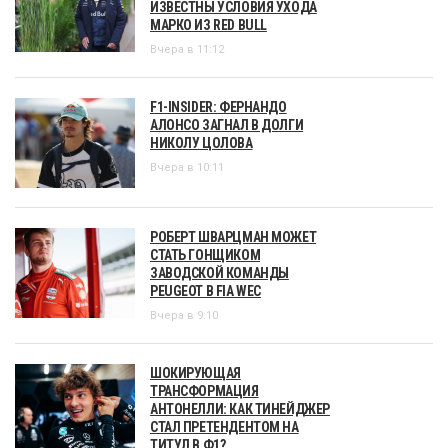
ИЗВЕСТНЫ УСЛОВИЯ УХОДА
МАРКО ИЗ RED BULL
Вчера в 11:12
F1-INSIDER: ФЕРНАНДО
АЛОНСО ЗАГНАЛ В ДОЛГИ
НИКОЛУ ЦОЛОВА
Вчера в 10:11
РОБЕРТ ШВАРЦМАН МОЖЕТ
СТАТЬ ГОНЩИКОМ
ЗАВОДСКОЙ КОМАНДЫ
PEUGEOT В FIA WEC
Вчера в 9:10
ШОКИРУЮЩАЯ
ТРАНСФОРМАЦИЯ
АНТОНЕЛЛИ: КАК ТИНЕЙДЖЕР
СТАЛ ПРЕТЕНДЕНТОМ НА
ТИТУЛ В Ф1?