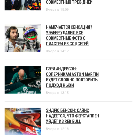
СОВМЕСТНЫХ ТРЕК-ДНЕЙ
Вчера в 15:09
НАМЕЧАЕТСЯ СЕНСАЦИЯ?
УЭББЕР УДАЛИЛ ВСЕ
СОВМЕСТНЫЕ ФОТО С
ПИАСТРИ ИЗ СОЦСЕТЕЙ
Вчера в 14:12
ГЭРИ АНДЕРСОН:
СОПЕРНИКАМ ASTON MARTIN
БУДЕТ СЛОЖНО ПОВТОРИТЬ
ПОДХОД НЬЮИ
Вчера в 13:15
ЭНДРЮ БЕНСОН: САЙНС
НАДЕЕТСЯ, ЧТО ФЕРСТАППЕН
УЙДЁТ ИЗ RED BULL
Вчера в 12:18