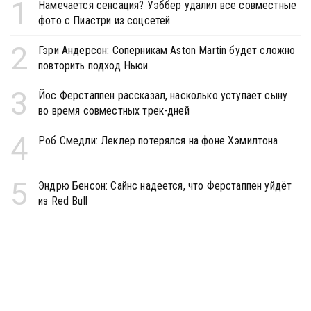
1
Намечается сенсация? Уэббер удалил все совместные
фото с Пиастри из соцсетей
2
Гэри Андерсон: Соперникам Aston Martin будет сложно
повторить подход Ньюи
3
Йос Ферстаппен рассказал, насколько уступает сыну
во время совместных трек-дней
4
Роб Смедли: Леклер потерялся на фоне Хэмилтона
5
Эндрю Бенсон: Сайнс надеется, что Ферстаппен уйдёт
из Red Bull