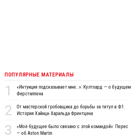
ПОПУЛЯРНЫЕ МАТЕРИАЛЫ
1
«Интуиция подсказывает мне...»: Култхард — о будущем
Ферстаппена
2
От мастерской гробовщика до борьбы за титул в Ф1.
История Хайнца-Харальда Френтцена
3
«Моё будущее было связано с этой командой»: Перес
— об Aston Martin