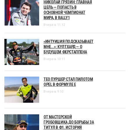
НИКОЛАЙ ГРЯЗИН: ГЛАВНАЯ
ЦЕЛЬ — ПОПАСТЬ В
ОСНОВНОЙ ЧЕМПИОНАТ
МИРА, В RALLY1
Вчера в 11:12
«ИНТУИЦИЯ ПОДСКАЗЫВАЕТ
МНЕ...»: КУЛТХАРД — О
БУДУЩЕМ ФЕРСТАППЕНА
Вчера в 10:11
ТЕО ПУРШЕР СТАЛ ПИЛОТОМ
OPEL В ФОРМУЛЕ Е
Вчера в 9:10
ОТ МАСТЕРСКОЙ
ГРОБОВЩИКА ДО БОРЬБЫ ЗА
ТИТУЛ В Ф1. ИСТОРИЯ