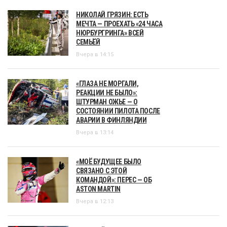
НИКОЛАЙ ГРЯЗИН: ЕСТЬ
МЕЧТА — ПРОЕХАТЬ «24 ЧАСА
НЮРБУРГРИНГА» ВСЕЙ
СЕМЬЁЙ
Вчера в 14:15
«ГЛАЗА НЕ МОРГАЛИ,
РЕАКЦИИ НЕ БЫЛО»:
ШТУРМАН ОЖЬЕ — О
СОСТОЯНИИ ПИЛОТА ПОСЛЕ
АВАРИИ В ФИНЛЯНДИИ
Вчера в 13:14
«МОЁ БУДУЩЕЕ БЫЛО
СВЯЗАНО С ЭТОЙ
КОМАНДОЙ»: ПЕРЕС — ОБ
ASTON MARTIN
Вчера в 12:13