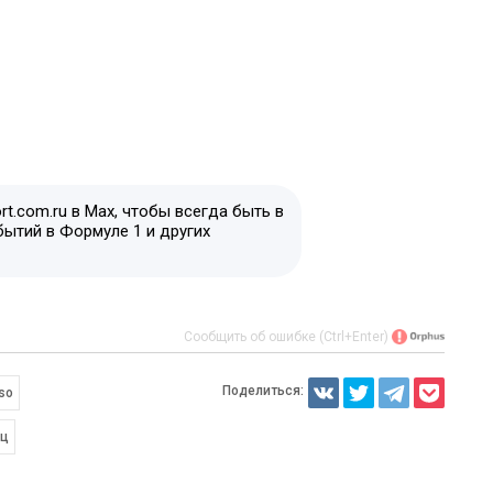
t.com.ru в Max, чтобы всегда быть в
бытий в Формуле 1 и других
Сообщить об ошибке (Ctrl+Enter)
Поделиться:
so
иц