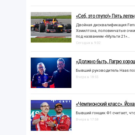
«Себ, это глупо!» Пять лег
Двойная дисквалификация Ferra
Хэмилтона, половинчатые очки и
под названием «Mульти 21»…
Сегодня в 9:02
«Должно быть, Лагрю хорош
Бывший руководитель Haas пох
Вчера в 18:55
«Чемпионский класс». Йох
Бывший гонщик Ф1 считает, что
Вчера в 17:58