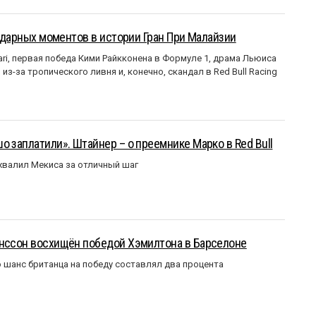
ендарных моментов в истории Гран При Малайзии
ri, первая победа Кими Райкконена в Формуле 1, драма Льюиса
з-за тропического ливня и, конечно, скандал в Red Bull Racing
о заплатили». Штайнер – о преемнике Марко в Red Bull
валил Мекиса за отличный шаг
анссон восхищён победой Хэмилтона в Барселоне
 шанс британца на победу составлял два процента