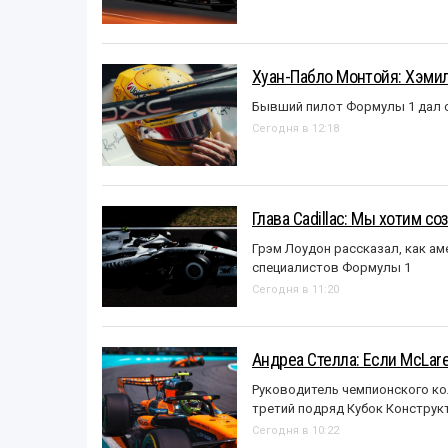
Хуан-Пабло Монтойя: Хэмилт
Бывший пилот Формулы 1 дал с
Сегодня в 12:18
Глава Cadillac: Мы хотим с
Грэм Лоудон рассказал, как а
специалистов Формулы 1
Сегодня в 11:20
Андреа Стелла: Если McLar
Руководитель чемпионского ко
третий подряд Кубок Конструк
Сегодня в 10:22