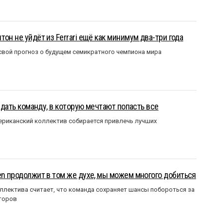
он не уйдёт из Ferrari ещё как минимум два-три года
вой прогноз о будущем семикратного чемпиона мира
оздать команду, в которую мечтают попасть все
мериканский коллектив собирается привлечь лучших
en продолжит в том же духе, мы можем многого добиться
ллектива считает, что команда сохраняет шансы побороться за
торов