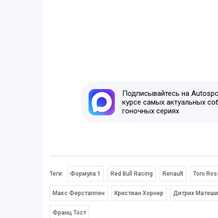
Подписывайтесь на Autospor
курсе самых актуальных со
гоночных сериях
Теги:
Формула 1
Red Bull Racing
Renault
Toro Ros
Макс Ферстаппен
Кристиан Хорнер
Дитрих Матеш
Франц Тост