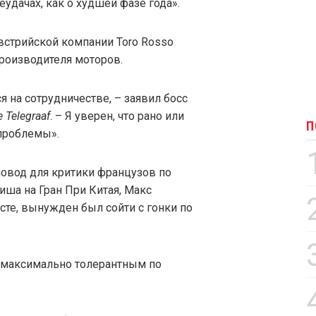
дачах, как о худшей фазе года».
встрийской компании Toro Rosso
роизводителя моторов.
я на сотрудничестве, – заявил босс
e Telegraaf
. – Я уверен, что рано или
П
 проблемы».
 повод для критики французов по
ниша на Гран При Китая, Макс
те, вынужден был сойти с гонки по
я максимально толерантным по