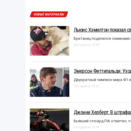
НОВЫЕ МАТЕРИАЛЫ
Льюис Хэмилтон показал с
Британец поделился снимками 
Сегодня в 15:09
Эмерсон Фиттипальди: Уход
Двукратный чемпион мира Ф1 н
Сегодня в 14:12
Джонни Херберт: В штрафах
Бывший стюард FIA отметил, ч
Сегодня в 13:14