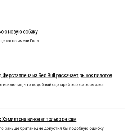
вою новую собаку
щенка по имени Гало
 Ферстаппена из Red Bull раскачает рынок пилотов
е исключил, что подобный сценарий всё же возможен
 Хэмилтона виноват только он сам
то раньше британец не допустил бы подобную ошибку