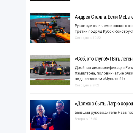
Андреа Стелла: Если McLar
Руководитель чемпионского ко
третий подряд Кубок Конструк
Сегодня в 10:22
«Себ, это глупо!» Пять лег
Двойная дисквалификация Ferra
Хэмилтона, половинчатые очки и
под названием «Mульти 21»…
Сегодня в 9:02
«Должно быть, Лагрю хорош
Бывший руководитель Haas пох
Вчера в 18:55