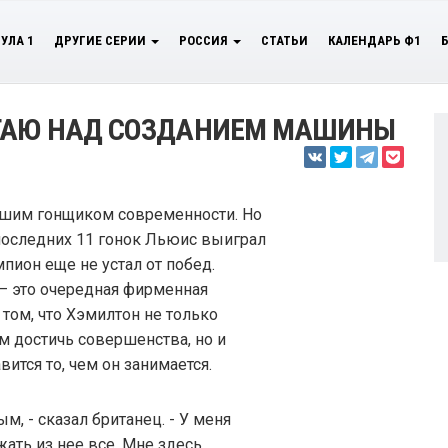
УЛА 1
ДРУГИЕ СЕРИИ
РОССИЯ
СТАТЬИ
КАЛЕНДАРЬ Ф1
ОТАЮ НАД СОЗДАНИЕМ МАШИНЫ
чшим гонщиком современности. Но
 последних 11 гонок Льюис выиграл
пион еще не устал от побед.
– это очередная фирменная
 том, что Хэмилтон не только
м достичь совершенства, но и
ится то, чем он занимается.
, - сказал британец. - У меня
ать из нее все. Мне здесь