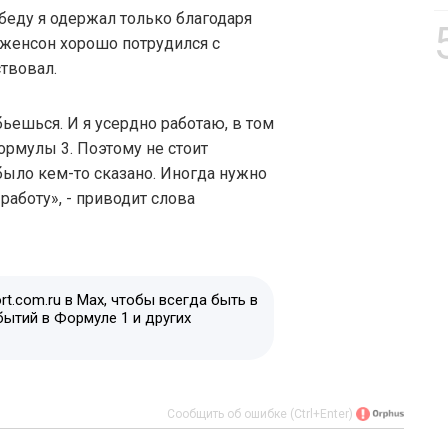
обеду я одержал только благодаря
 Дженсон хорошо потрудился с
ствовал.
бьешься. И я усердно работаю, в том
ормулы 3. Поэтому не стоит
 было кем-то сказано. Иногда нужно
работу», - приводит слова
t.com.ru в Max, чтобы всегда быть в
бытий в Формуле 1 и других
Сообщить об ошибке (Ctrl+Enter)