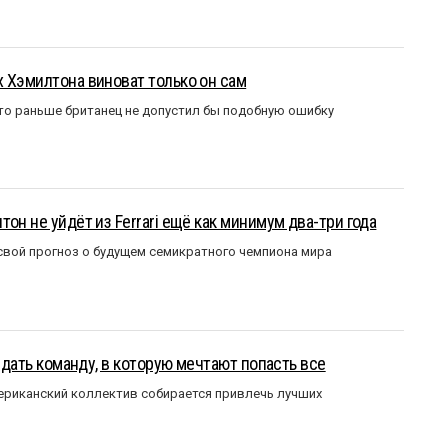
 Хэмилтона виноват только он сам
то раньше британец не допустил бы подобную ошибку
он не уйдёт из Ferrari ещё как минимум два-три года
вой прогноз о будущем семикратного чемпиона мира
оздать команду, в которую мечтают попасть все
мериканский коллектив собирается привлечь лучших