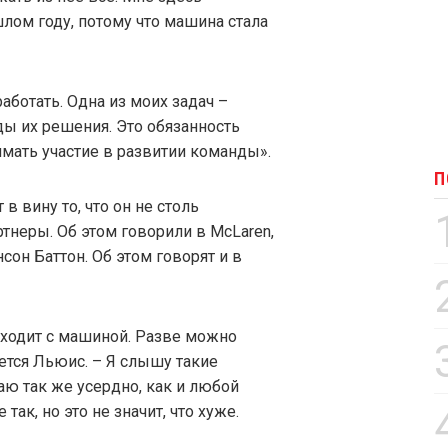
лом году, потому что машина стала
работать. Одна из моих задач –
ды их решения. Это обязанность
имать участие в развитии команды».
П
в вину то, что он не столь
ртнеры. Об этом говорили в McLaren,
он Баттон. Об этом говорят и в
исходит с машиной. Разве можно
яется Льюис. – Я слышу такие
аю так же усердно, как и любой
так, но это не значит, что хуже.