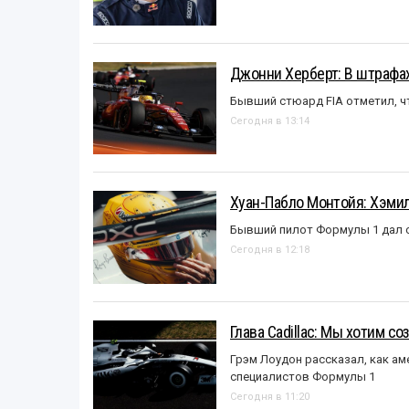
Джонни Херберт: В штрафах
Бывший стюард FIA отметил, ч
Сегодня в 13:14
Хуан-Пабло Монтойя: Хэмилт
Бывший пилот Формулы 1 дал с
Сегодня в 12:18
Глава Cadillac: Мы хотим с
Грэм Лоудон рассказал, как а
специалистов Формулы 1
Сегодня в 11:20