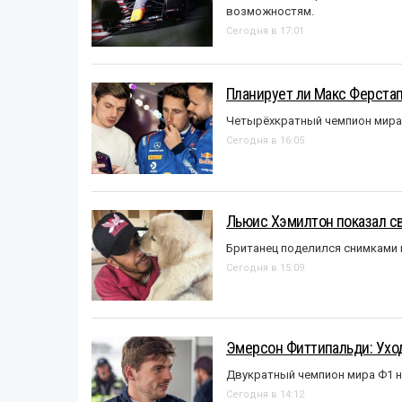
возможностям.
Сегодня в 17:01
Планирует ли Макс Ферста
Четырёхкратный чемпион мира 
Сегодня в 16:05
Льюис Хэмилтон показал с
Британец поделился снимками 
Сегодня в 15:09
Эмерсон Фиттипальди: Уход
Двукратный чемпион мира Ф1 н
Сегодня в 14:12