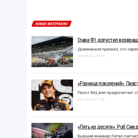
НОВЫЕ МАТЕРИАЛЫ
Глава Ф1 допустил возвращ
Доменикали признал, что сери
Сегодня в 18:55
«Разница поколений». Пиас
Пилот McLaren предпочитает ст
Сегодня в 17:58
«Пять из десяти». Роб Смед
Бывший инженер Ferrari считае