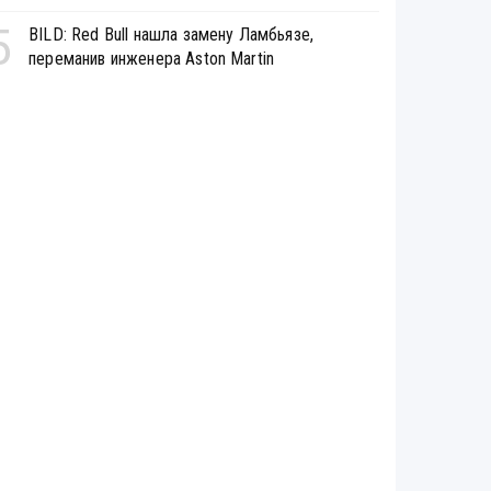
5
BILD: Red Bull нашла замену Ламбьязе,
переманив инженера Aston Martin