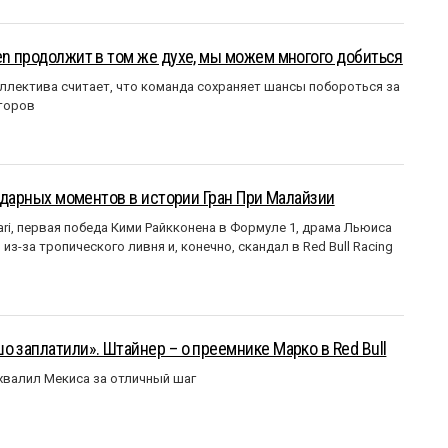
en продолжит в том же духе, мы можем многого добиться
ллектива считает, что команда сохраняет шансы побороться за
торов
ендарных моментов в истории Гран При Малайзии
ri, первая победа Кими Райкконена в Формуле 1, драма Льюиса
з-за тропического ливня и, конечно, скандал в Red Bull Racing
о заплатили». Штайнер – о преемнике Марко в Red Bull
валил Мекиса за отличный шаг