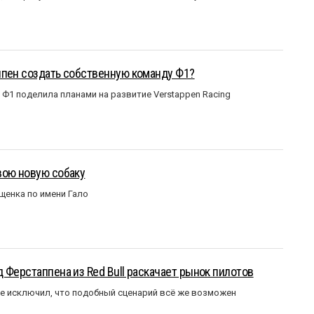
ппен создать собственную команду Ф1?
Ф1 поделила планами на развитие Verstappen Racing
вою новую собаку
щенка по имени Гало
 Ферстаппена из Red Bull раскачает рынок пилотов
е исключил, что подобный сценарий всё же возможен