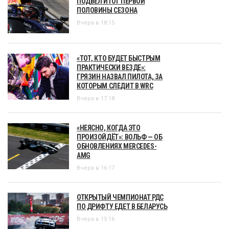
ПОДВЕЛ ИТОГ ПЕРВОЙ
ПОЛОВИНЫ СЕЗОНА
Вчера в 18:15
«ТОТ, КТО БУДЕТ БЫСТРЫМ
ПРАКТИЧЕСКИ ВЕЗДЕ»:
ГРЯЗИН НАЗВАЛ ПИЛОТА, ЗА
КОТОРЫМ СЛЕДИТ В WRC
Вчера в 17:18
«НЕЯСНО, КОГДА ЭТО
ПРОИЗОЙДЁТ»: ВОЛЬФ — ОБ
ОБНОВЛЕНИЯХ MERCEDES-
AMG
Вчера в 16:17
ОТКРЫТЫЙ ЧЕМПИОНАТ РДС
ПО ДРИФТУ ЕДЕТ В БЕЛАРУСЬ
Вчера в 15:16