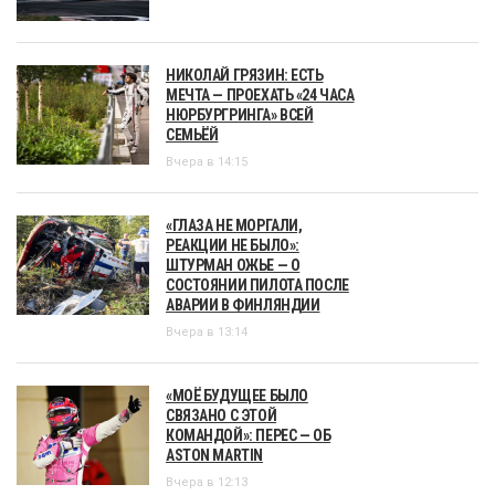
НИКОЛАЙ ГРЯЗИН: ЕСТЬ
МЕЧТА — ПРОЕХАТЬ «24 ЧАСА
НЮРБУРГРИНГА» ВСЕЙ
СЕМЬЁЙ
Вчера в 14:15
«ГЛАЗА НЕ МОРГАЛИ,
РЕАКЦИИ НЕ БЫЛО»:
ШТУРМАН ОЖЬЕ — О
СОСТОЯНИИ ПИЛОТА ПОСЛЕ
АВАРИИ В ФИНЛЯНДИИ
Вчера в 13:14
«МОЁ БУДУЩЕЕ БЫЛО
СВЯЗАНО С ЭТОЙ
КОМАНДОЙ»: ПЕРЕС — ОБ
ASTON MARTIN
Вчера в 12:13