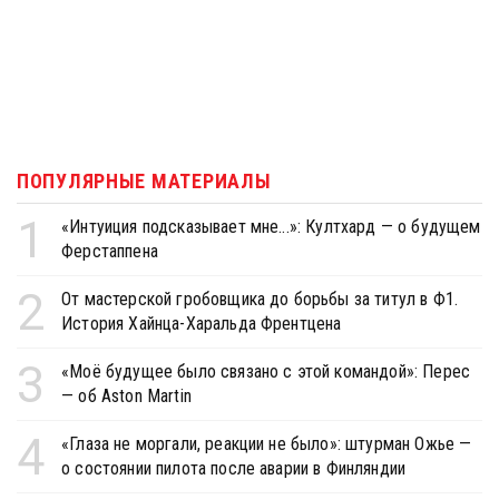
ПОПУЛЯРНЫЕ МАТЕРИАЛЫ
1
«Интуиция подсказывает мне...»: Култхард — о будущем
Ферстаппена
2
От мастерской гробовщика до борьбы за титул в Ф1.
История Хайнца-Харальда Френтцена
3
«Моё будущее было связано с этой командой»: Перес
— об Aston Martin
4
«Глаза не моргали, реакции не было»: штурман Ожье —
о состоянии пилота после аварии в Финляндии