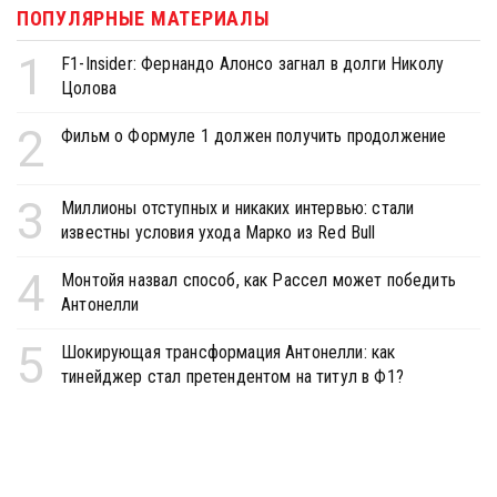
ПОПУЛЯРНЫЕ МАТЕРИАЛЫ
1
F1-Insider: Фернандо Алонсо загнал в долги Николу
Цолова
2
Фильм о Формуле 1 должен получить продолжение
3
Миллионы отступных и никаких интервью: стали
известны условия ухода Марко из Red Bull
4
Монтойя назвал способ, как Рассел может победить
Антонелли
5
Шокирующая трансформация Антонелли: как
тинейджер стал претендентом на титул в Ф1?