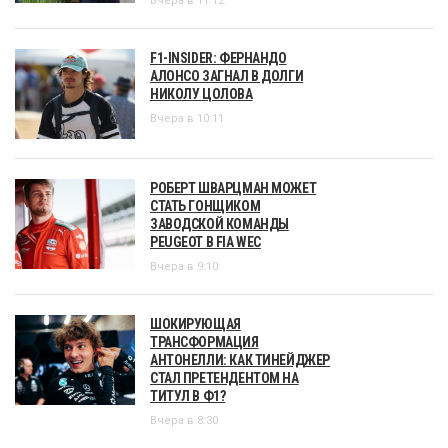
Вчера в 11:12
F1-INSIDER: ФЕРНАНДО
АЛОНСО ЗАГНАЛ В ДОЛГИ
НИКОЛУ ЦОЛОВА
Вчера в 10:11
РОБЕРТ ШВАРЦМАН МОЖЕТ
СТАТЬ ГОНЩИКОМ
ЗАВОДСКОЙ КОМАНДЫ
PEUGEOT В FIA WEC
Вчера в 9:10
ШОКИРУЮЩАЯ
ТРАНСФОРМАЦИЯ
АНТОНЕЛЛИ: КАК ТИНЕЙДЖЕР
СТАЛ ПРЕТЕНДЕНТОМ НА
ТИТУЛ В Ф1?
Вчера в 8:30